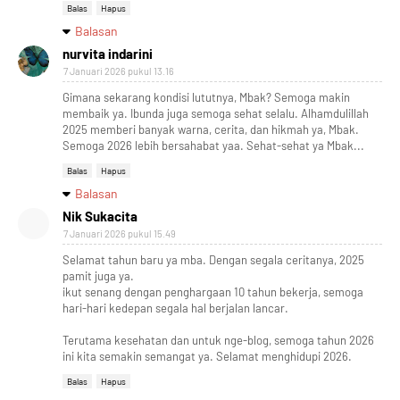
Balas
Hapus
Balasan
nurvita indarini
7 Januari 2026 pukul 13.16
Gimana sekarang kondisi lututnya, Mbak? Semoga makin
membaik ya. Ibunda juga semoga sehat selalu. Alhamdulillah
2025 memberi banyak warna, cerita, dan hikmah ya, Mbak.
Semoga 2026 lebih bersahabat yaa. Sehat-sehat ya Mbak...
Balas
Hapus
Balasan
Nik Sukacita
7 Januari 2026 pukul 15.49
Selamat tahun baru ya mba. Dengan segala ceritanya, 2025
pamit juga ya.
ikut senang dengan penghargaan 10 tahun bekerja, semoga
hari-hari kedepan segala hal berjalan lancar.
Terutama kesehatan dan untuk nge-blog, semoga tahun 2026
ini kita semakin semangat ya. Selamat menghidupi 2026.
Balas
Hapus