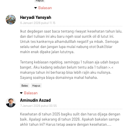
Hapus
Balasan
Haryadi Yansyah
6 Januari 2026 pukul 11.15
Ikut degdegan saat baca tentang riwayat kesehatan tahun lalu,
dan dari tulisan ini aku baru ngeh soal suntik oli di lutut ini.
Untuk tes kankernya alhamdulillah negatif ya mbak. Semoga
selalu sehat dan jangan lupa mulai nabung otot (kaki) biar
makin enak dipake jalan lututnya.
Tentang kebiasan ngeblog, seminggu 1 tulisan aja udah bagus
banget. Aku kadang sebulan belum tentu ada 1 tulisan >.<
makanya tahun ini berharap bisa lebih rajin aku nulisnya.
Sayang soalnya biaya domainnya mahal hahaha.
Balas
Hapus
Balasan
Aminudin Aszad
7 Januari 2026 pukul 00.55
Kesehatan di tahun 2025 bagiku sulit dan harus dijaga dengan
baik. Apalagi sekarang di tahun 2026. Apakah bakalan sampe
akhir tahun ini? Harus tetap aware dengan kesehatan....