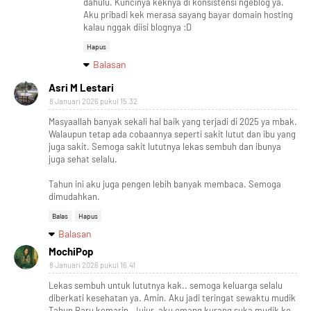
dahulu. Kuncinya keknya di konsistensi ngeblog ya.
Aku pribadi kek merasa sayang bayar domain hosting
kalau nggak diisi blognya :D
Hapus
Balasan
Asri M Lestari
8 Januari 2026 pukul 15.32
Masyaallah banyak sekali hal baik yang terjadi di 2025 ya mbak.
Walaupun tetap ada cobaannya seperti sakit lutut dan ibu yang
juga sakit. Semoga sakit lututnya lekas sembuh dan ibunya
juga sehat selalu.
Tahun ini aku juga pengen lebih banyak membaca. Semoga
dimudahkan.
Balas
Hapus
Balasan
MochiPop
8 Januari 2026 pukul 16.41
Lekas sembuh untuk lututnya kak.. semoga keluarga selalu
diberkati kesehatan ya. Amin. Aku jadi teringat sewaktu mudik
Tahun Baru kemarin. Jujur, aku emang kurang suka mudik ke