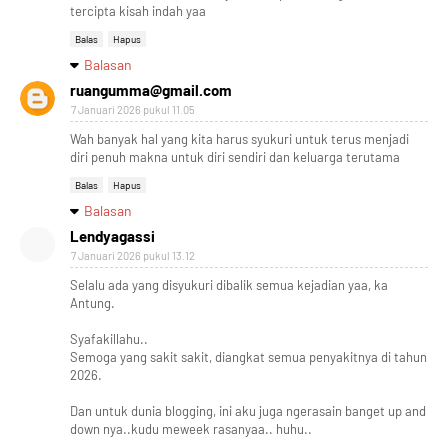
tercipta kisah indah yaa
Balas
Hapus
Balasan
ruangumma@gmail.com
7 Januari 2026 pukul 11.05
Wah banyak hal yang kita harus syukuri untuk terus menjadi
diri penuh makna untuk diri sendiri dan keluarga terutama
Balas
Hapus
Balasan
Lendyagassi
7 Januari 2026 pukul 13.12
Selalu ada yang disyukuri dibalik semua kejadian yaa, ka
Antung.
Syafakillahu..
Semoga yang sakit sakit, diangkat semua penyakitnya di tahun
2026.
Dan untuk dunia blogging, ini aku juga ngerasain banget up and
down nya..kudu meweek rasanyaa.. huhu..