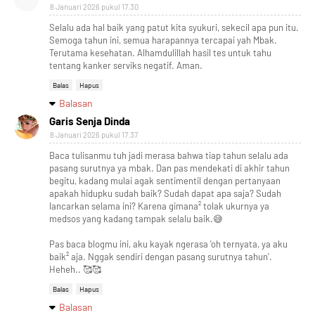
8 Januari 2026 pukul 17.30
Selalu ada hal baik yang patut kita syukuri, sekecil apa pun itu.
Semoga tahun ini, semua harapannya tercapai yah Mbak.
Terutama kesehatan. Alhamdulillah hasil tes untuk tahu
tentang kanker serviks negatif. Aman.
Balas
Hapus
Balasan
Garis Senja Dinda
8 Januari 2026 pukul 17.37
Baca tulisanmu tuh jadi merasa bahwa tiap tahun selalu ada
pasang surutnya ya mbak. Dan pas mendekati di akhir tahun
begitu, kadang mulai agak sentimentil dengan pertanyaan
apakah hidupku sudah baik? Sudah dapat apa saja? Sudah
lancarkan selama ini? Karena gimana² tolak ukurnya ya
medsos yang kadang tampak selalu baik.😅
Pas baca blogmu ini, aku kayak ngerasa 'oh ternyata, ya aku
baik² aja. Nggak sendiri dengan pasang surutnya tahun'.
Heheh.. 🥰🥰
Balas
Hapus
Balasan