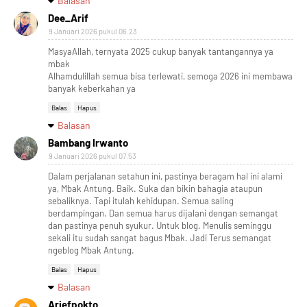
Balasan
Dee_Arif
9 Januari 2026 pukul 06.23
MasyaAllah, ternyata 2025 cukup banyak tantangannya ya
mbak
Alhamdulillah semua bisa terlewati, semoga 2026 ini membawa
banyak keberkahan ya
Balas
Hapus
Balasan
Bambang Irwanto
9 Januari 2026 pukul 07.53
Dalam perjalanan setahun ini, pastinya beragam hal ini alami
ya, Mbak Antung. Baik. Suka dan bikin bahagia ataupun
sebaliknya. Tapi itulah kehidupan. Semua saling
berdampingan. Dan semua harus dijalani dengan semangat
dan pastinya penuh syukur. Untuk blog. Menulis seminggu
sekali itu sudah sangat bagus Mbak. Jadi Terus semangat
ngeblog Mbak Antung.
Balas
Hapus
Balasan
Designed with
by
Way2Themes
| Distributed by
Gooyaabi
Ariefpokto