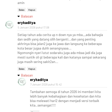
amin
Balas
Hapus
Balasan
erykaditya
5 Januari 2026 pukul 17.08
Setiap tahun ada cerita up n down nya ya mba,,,,ada bahagia
dan sedih yang datang silih berganti...dan yang penting
akhrinya bisa jalan2 juga ke jawa dan langsung ke beberapa
kota besar jugaa duhh senangnyaaa...
Ngomongin nyeri lutut sodaraku juga ada mbaa jadi dia juga
mesti suntik oli gt beberapa kali dan katanya sampai sekarang
juga masih sering sakit2an...
Balas
Hapus
Balasan
erykaditya
7 Januari 2026 pukul 15.42
Tambahan semoga di tahun 2026 ini memberi kita
lebih banyak kebahagiaan dan kesehatan dan kita
bisa melewati hari2 dengan menjadi versi terbaik
kita..semangat!!!!