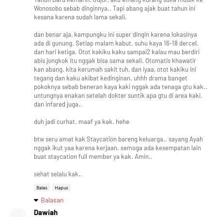
Wonosobo sebab dinginnya.. Tapi abang ajak buat tahun ini
kesana karena sudah lama sekali.
dan benar aja, kampungku ini super dingin karena lokasinya
ada di gunung. Setiap malam kabut. suhu kaya 16-18 dercel.
dan hari ketiga. Otot kakiku kaku sampai2 kalau mau berdiri
abis jongkok itu nggak bisa sama sekali. Otomatis khawatir
kan abang. kita kerumah sakit tuh, dan iyaa, otot kakiku ini
tegang dan kaku akibat kedinginan. uhhh drama banget
pokoknya sebab beneran kaya kaki nggak ada tenaga gtu kak..
untungnya enakan setelah dokter suntik apa gtu di area kaki.
dan infared juga..
duh jadi curhat. maaf ya kak. hehe
btw seru amat kak Staycation bareng keluarga.. sayang Ayah
nggak ikut yaa karena kerjaan. semoga ada kesempatan lain
buat staycation full member ya kak. Amin..
sehat selalu kak..
Balas
Hapus
Balasan
Dawiah