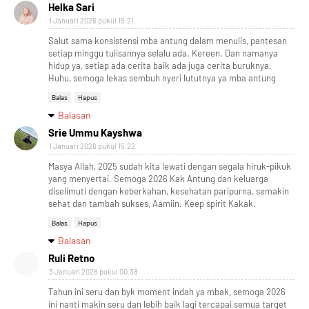
Helka Sari
1 Januari 2026 pukul 15.21
Salut sama konsistensi mba antung dalam menulis, pantesan
setiap minggu tulisannya selalu ada. Kereen. Dan namanya
hidup ya, setiap ada cerita baik ada juga cerita buruknya.
Huhu, semoga lekas sembuh nyeri lututnya ya mba antung
Balas
Hapus
Balasan
Srie Ummu Kayshwa
1 Januari 2026 pukul 15.22
Masya Allah, 2025 sudah kita lewati dengan segala hiruk-pikuk
yang menyertai. Semoga 2026 Kak Antung dan keluarga
diselimuti dengan keberkahan, kesehatan paripurna, semakin
sehat dan tambah sukses, Aamiin. Keep spirit Kakak.
Balas
Hapus
Balasan
Ruli Retno
3 Januari 2026 pukul 00.38
Tahun ini seru dan byk moment indah ya mbak, semoga 2026
ini nanti makin seru dan lebih baik lagi tercapai semua target