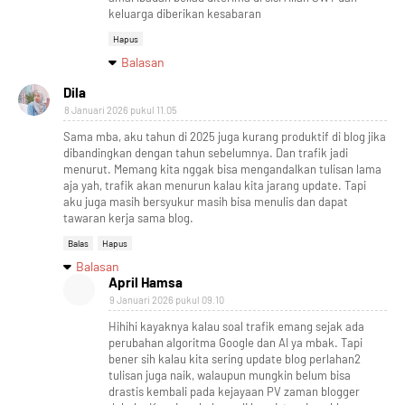
keluarga diberikan kesabaran
Hapus
Balasan
Dila
8 Januari 2026 pukul 11.05
Sama mba, aku tahun di 2025 juga kurang produktif di blog jika
dibandingkan dengan tahun sebelumnya. Dan trafik jadi
menurut. Memang kita nggak bisa mengandalkan tulisan lama
aja yah, trafik akan menurun kalau kita jarang update. Tapi
aku juga masih bersyukur masih bisa menulis dan dapat
tawaran kerja sama blog.
Balas
Hapus
Balasan
April Hamsa
9 Januari 2026 pukul 09.10
Hihihi kayaknya kalau soal trafik emang sejak ada
perubahan algoritma Google dan AI ya mbak. Tapi
bener sih kalau kita sering update blog perlahan2
tulisan juga naik, walaupun mungkin belum bisa
drastis kembali pada kejayaan PV zaman blogger