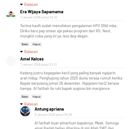
Balasan
Era Wijaya Sapamama
7 Januari 2026 pukul 20.20
Terima kasih sudah menuliskan pengalaman HPV DNA mba.
Diriku baru pap smear aja pakau program dari RS. Next,
mungkin coba yang ini ya, less deg-degan.
Balas
Hapus
Balasan
Amel Kelces
7 Januari 2026 pukul 23.31
Kadang justru kegagalan kecil yang paling banyak ngajarin
arah hidup. Penghujung tahun 2025 dunia terasa runtuh ketika
Bapak berpulang jumat 26 desember. Ngejalani hari2 berasa
hampa. Al fatihah ila ruhi bapak sugiono bin margiance
Balas
Hapus
Balasan
Antung apriana
8 Januari 2026 pukul 09.06
Al fatihah buat almarhum bapaknya, Mbak. Semoga
amal ibadah beliau diterima di sisi Allah SWT dan