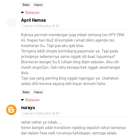
Balas
Hapus
Balasan
April Hamsa
7 Januari 2026 pukul 10.30
Kyknya permah mendengar juga mbak tentang tes HPV DNA
ini. Kapan hari ibu2 di komplek rumah bikin agenda tes
kesehatan itu. Tapi pas aku gak bisa.
Ternyata lebih simple ketimbang papsmear ya. Tapi pada
prinsipnya sebenarnya sama nggak sih buat tujuannya?
Btw keren banget itu 5 tulisan blog dlqm sebulan. Aku nih
masih angot2an. Gak tahu kenapa kek nggak sesemangat
dulu.
Tapi yaa yang penting blog nggak nganggur ya. Usahakan
selalu diisi karena sayang dah bayar domain haha.
Balas
Hapus
Balasan
nurayu
7 Januari 2026 pukul 10.50
sehat-sehat ya mbak....
keren banget udah konsisten ngeblog sepuluh tahun lamanya
dan dalam fase naik turunnya kehidupan, semoga selalu