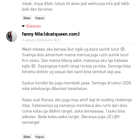
mbak. Insya Allah, tahun ini akan jadi waktunya kita jadi lebih
baik dan bersinar.
Balas
Hapus
Balasan
fanny Nila (dcatqueen.com)
7 Januari 2026 pukul 16.31
Waah mbaaa, aku berasa ikut ngilu yg baca suntik lutut 😞.
Soalnya dulu almarhum mama mertua juga rutin suntik lutut
Krn osteo. Dan mama bilang sakit, makanya aku lgs kebawa
ngilu 😔. Sayangnya masih tetap terasa ya mba. Semoga bisa
ketemu dokter yg sesuai dan nanti bisa sembuh lagi yaa.
Syukur kondisi ibu juga membaik yaaa. Semoga di tahun 2026
mba sekeluarga diberkati kesehatan.
Kalau soal literasi, aku juga mau aktif lagi di reading challenge
mba. Sebenarnya yg namanya membaca aku rutin dari dulu,
cuma kalau ga dibikin target, suka lamaaaaaa. 1 buku bisa
sebulan. Beda kalau pake target. Bacanya juga JD LBH
semangat
Balas
Hapus