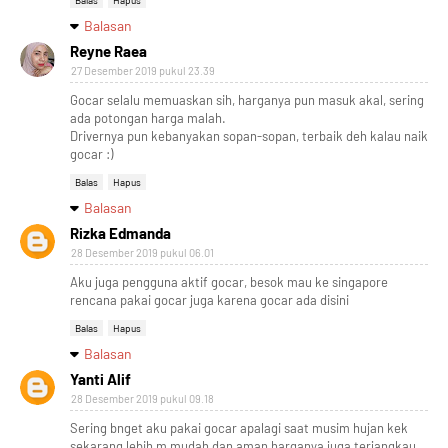
Balas
Hapus
Balasan
Reyne Raea
27 Desember 2019 pukul 23.39
Gocar selalu memuaskan sih, harganya pun masuk akal, sering
ada potongan harga malah.
Drivernya pun kebanyakan sopan-sopan, terbaik deh kalau naik
gocar :)
Balas
Hapus
Balasan
Rizka Edmanda
28 Desember 2019 pukul 06.01
Aku juga pengguna aktif gocar, besok mau ke singapore
rencana pakai gocar juga karena gocar ada disini
Balas
Hapus
Balasan
Yanti Alif
28 Desember 2019 pukul 09.18
Sering bnget aku pakai gocar apalagi saat musim hujan kek
sekarang lebih m mudah dan aman harganya juga terjangkau