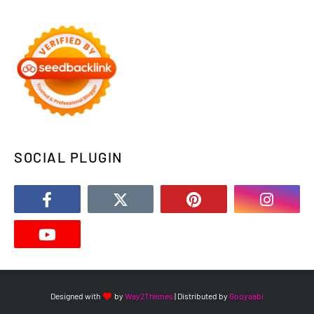
SOCIAL PLUGIN
Designed with
by
Way2Themes
| Distributed by
Gooyaabi