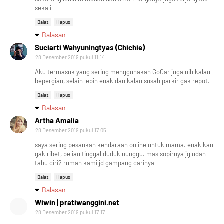
sekali
Balas
Hapus
Balasan
Suciarti Wahyuningtyas (Chichie)
28 Desember 2019 pukul 11.14
Aku termasuk yang sering menggunakan GoCar juga nih kalau
bepergian, selain lebih enak dan kalau susah parkir gak repot.
Balas
Hapus
Balasan
Artha Amalia
28 Desember 2019 pukul 17.05
saya sering pesankan kendaraan online untuk mama. enak kan
gak ribet, beliau tinggal duduk nunggu. mas sopirnya jg udah
tahu ciri2 rumah kami jd gampang carinya
Balas
Hapus
Balasan
Wiwin | pratiwanggini.net
28 Desember 2019 pukul 17.17