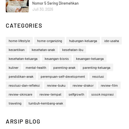
Nomor 5 Sering Diremehkan
Juli 30, 2026
CATEGORIES
home-lifestyle
home-organizing
hubungan-keluarga
ide-usaha
kecantikan
kesehatan-anak
kesehatan-ibu
kesehatan-keluarga
keuangan-bisnis
keuangan-keluarga
kuliner
mental-health
parenting-anak
parenting-keluarga
pendidikan-anak
perempuan-self-development
resolusi
resolusi-dan-refleksi
review-buku
review-drakor
review-film
review-skincare
review-tempat
selfgrowth
sosok inspirasi
traveling
tumbuh-kembang-anak
ARSIP BLOG