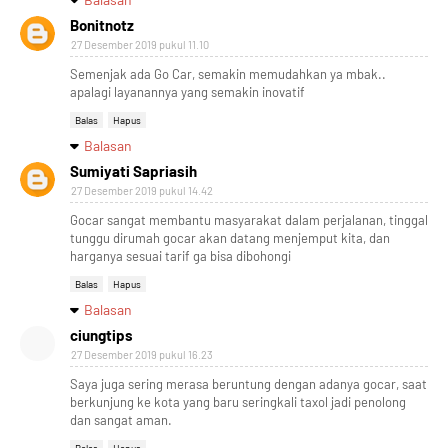
Bonitnotz
27 Desember 2019 pukul 11.10
Semenjak ada Go Car, semakin memudahkan ya mbak..
apalagi layanannya yang semakin inovatif
Balas
Hapus
Balasan
Sumiyati Sapriasih
27 Desember 2019 pukul 14.42
Gocar sangat membantu masyarakat dalam perjalanan, tinggal
tunggu dirumah gocar akan datang menjemput kita, dan
harganya sesuai tarif ga bisa dibohongi
Balas
Hapus
Balasan
ciungtips
27 Desember 2019 pukul 16.23
Saya juga sering merasa beruntung dengan adanya gocar, saat
berkunjung ke kota yang baru seringkali taxol jadi penolong
dan sangat aman.