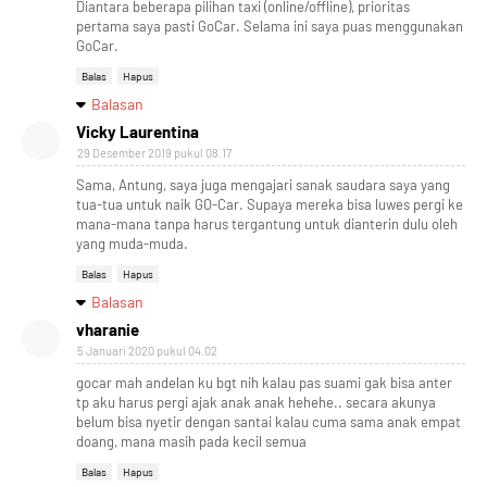
Diantara beberapa pilihan taxi (online/offline), prioritas
pertama saya pasti GoCar. Selama ini saya puas menggunakan
GoCar.
Balas
Hapus
Balasan
Vicky Laurentina
29 Desember 2019 pukul 08.17
Sama, Antung, saya juga mengajari sanak saudara saya yang
tua-tua untuk naik GO-Car. Supaya mereka bisa luwes pergi ke
mana-mana tanpa harus tergantung untuk dianterin dulu oleh
yang muda-muda.
Balas
Hapus
Balasan
vharanie
5 Januari 2020 pukul 04.02
gocar mah andelan ku bgt nih kalau pas suami gak bisa anter
tp aku harus pergi ajak anak anak hehehe.. secara akunya
belum bisa nyetir dengan santai kalau cuma sama anak empat
doang, mana masih pada kecil semua
Balas
Hapus