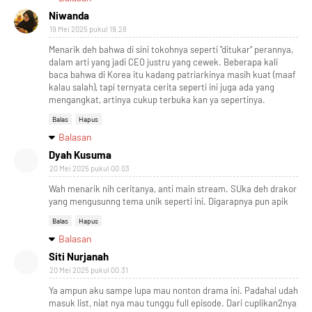
Niwanda
19 Mei 2025 pukul 19.28
Menarik deh bahwa di sini tokohnya seperti "ditukar" perannya,
dalam arti yang jadi CEO justru yang cewek. Beberapa kali
baca bahwa di Korea itu kadang patriarkinya masih kuat (maaf
kalau salah), tapi ternyata cerita seperti ini juga ada yang
mengangkat, artinya cukup terbuka kan ya sepertinya.
Balas
Hapus
Balasan
Dyah Kusuma
20 Mei 2025 pukul 00.03
Wah menarik nih ceritanya, anti main stream. SUka deh drakor
yang mengusunng tema unik seperti ini. Digarapnya pun apik
Balas
Hapus
Balasan
Siti Nurjanah
20 Mei 2025 pukul 00.31
Ya ampun aku sampe lupa mau nonton drama ini. Padahal udah
masuk list, niat nya mau tunggu full episode. Dari cuplikan2nya