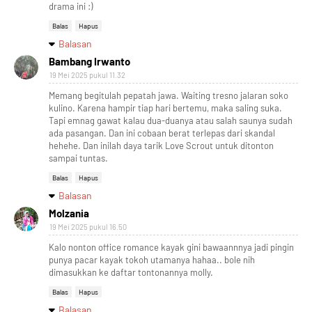
drama ini :)
Balas
Hapus
Balasan
Bambang Irwanto
19 Mei 2025 pukul 11.32
Memang begitulah pepatah jawa. Waiting tresno jalaran soko
kulino. Karena hampir tiap hari bertemu, maka saling suka.
Tapi emnag gawat kalau dua-duanya atau salah saunya sudah
ada pasangan. Dan ini cobaan berat terlepas dari skandal
hehehe. Dan inilah daya tarik Love Scrout untuk ditonton
sampai tuntas.
Balas
Hapus
Balasan
Molzania
19 Mei 2025 pukul 16.50
Kalo nonton office romance kayak gini bawaannnya jadi pingin
punya pacar kayak tokoh utamanya hahaa.. bole nih
dimasukkan ke daftar tontonannya molly.
Balas
Hapus
Balasan