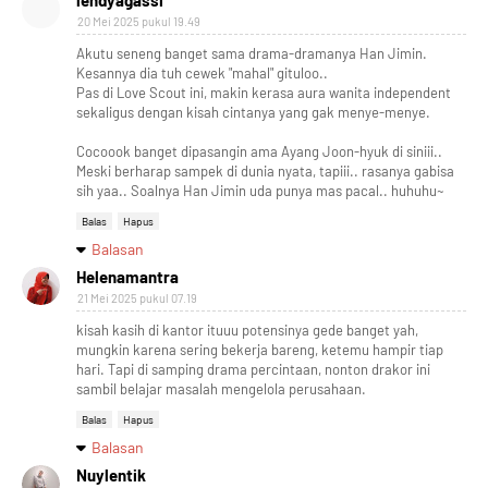
20 Mei 2025 pukul 19.49
Akutu seneng banget sama drama-dramanya Han Jimin.
Kesannya dia tuh cewek "mahal" gituloo..
Pas di Love Scout ini, makin kerasa aura wanita independent
sekaligus dengan kisah cintanya yang gak menye-menye.
Cocoook banget dipasangin ama Ayang Joon-hyuk di siniii..
Meski berharap sampek di dunia nyata, tapiii.. rasanya gabisa
sih yaa.. Soalnya Han Jimin uda punya mas pacal.. huhuhu~
Balas
Hapus
Balasan
Helenamantra
21 Mei 2025 pukul 07.19
kisah kasih di kantor ituuu potensinya gede banget yah,
mungkin karena sering bekerja bareng, ketemu hampir tiap
hari. Tapi di samping drama percintaan, nonton drakor ini
sambil belajar masalah mengelola perusahaan.
Balas
Hapus
Balasan
Nuylentik