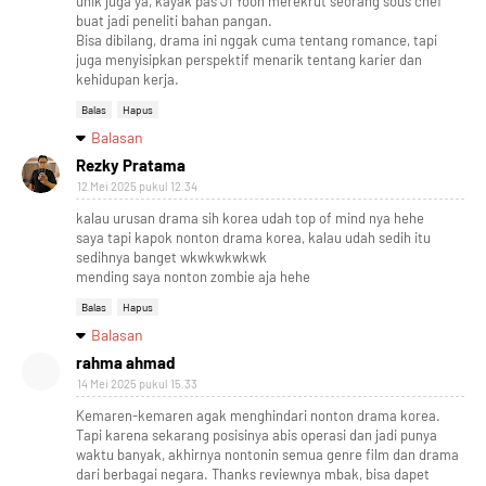
unik juga ya, kayak pas Ji Yoon merekrut seorang sous chef
buat jadi peneliti bahan pangan.
Bisa dibilang, drama ini nggak cuma tentang romance, tapi
juga menyisipkan perspektif menarik tentang karier dan
kehidupan kerja.
Balas
Hapus
Balasan
Rezky Pratama
12 Mei 2025 pukul 12.34
kalau urusan drama sih korea udah top of mind nya hehe
saya tapi kapok nonton drama korea, kalau udah sedih itu
sedihnya banget wkwkwkwkwk
mending saya nonton zombie aja hehe
Balas
Hapus
Balasan
rahma ahmad
14 Mei 2025 pukul 15.33
Kemaren-kemaren agak menghindari nonton drama korea.
Tapi karena sekarang posisinya abis operasi dan jadi punya
waktu banyak, akhirnya nontonin semua genre film dan drama
dari berbagai negara. Thanks reviewnya mbak, bisa dapet