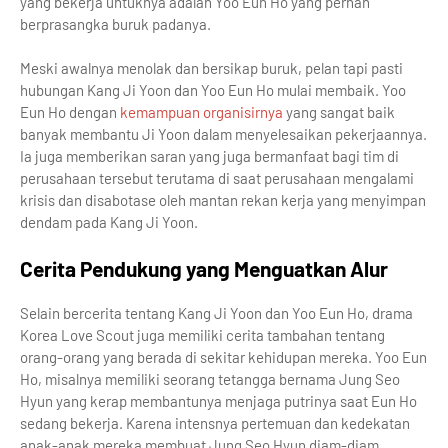
yang bekerja untuknya adalah Yoo Eun Ho yang pernah
berprasangka buruk padanya.
Meski awalnya menolak dan bersikap buruk, pelan tapi pasti
hubungan Kang Ji Yoon dan Yoo Eun Ho mulai membaik. Yoo
Eun Ho dengan
kemampuan organisirnya
yang sangat baik
banyak membantu Ji Yoon dalam menyelesaikan pekerjaannya.
Ia juga memberikan saran yang juga bermanfaat bagi tim di
perusahaan tersebut terutama di saat perusahaan mengalami
krisis dan disabotase oleh mantan rekan kerja yang menyimpan
dendam pada Kang Ji Yoon.
Cerita Pendukung yang Menguatkan Alur
Selain bercerita tentang Kang Ji Yoon dan Yoo Eun Ho, drama
Korea Love Scout juga memiliki cerita tambahan tentang
orang-orang yang berada di sekitar kehidupan mereka. Yoo Eun
Ho, misalnya memiliki seorang tetangga bernama Jung Seo
Hyun yang kerap membantunya menjaga putrinya saat Eun Ho
sedang bekerja. Karena intensnya pertemuan dan kedekatan
anak-anak mereka membuat Jung Seo Hyun diam-diam