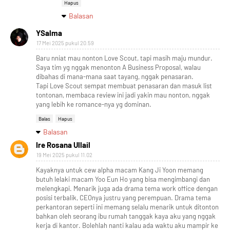
Hapus
Balasan
YSalma
17 Mei 2025 pukul 20.59
Baru nniat mau nonton Love Scout, tapi masih maju mundur.
Saya tim yg nggak menonton A Business Proposal, walau
dibahas di mana-mana saat tayang, nggak penasaran.
Tapi Love Scout sempat membuat penasaran dan masuk list
tontonan, membaca review ini jadi yakin mau nonton, nggak
yang lebih ke romance-nya yg dominan.
Balas
Hapus
Balasan
Ire Rosana Ullail
19 Mei 2025 pukul 11.02
Kayaknya untuk cew alpha macam Kang Ji Yoon memang
butuh lelaki macam Yoo Eun Ho yang bisa mengimbangi dan
melengkapi. Menarik juga ada drama tema work office dengan
posisi terbalik, CEOnya justru yang perempuan. Drama tema
perkantoran seperti ini memang selalu menarik untuk ditonton
bahkan oleh seorang ibu rumah tanggak kaya aku yang nggak
kerja di kantor. Bolehlah nanti kalau ada waktu aku mampir ke