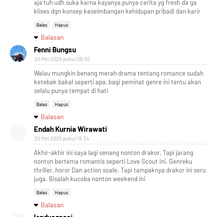
aja tuh udh suka karna kayanya punya cerita yg fresh da ga
klises dgn konsep keseimbangan kehidupan pribadi dan karir
Balas
Hapus
Balasan
Fenni Bungsu
20 Mei 2025 pukul 06.50
Walau mungkin benang merah drama tentang romance sudah
ketebak bakal seperti apa, bagi peminat genre ini tentu akan
selalu punya tempat di hati
Balas
Hapus
Balasan
Endah Kurnia Wirawati
20 Mei 2025 pukul 19.34
Akhir-akhir ini saya lagi senang nonton drakor, Tapi jarang
nonton bertema romantis seperti Love Scout ini. Genreku
thriller, horor Dan action soale. Tapi tampaknya drakor ini seru
juga. Bisalah kucoba nonton weekend ini
Balas
Hapus
Balasan
lendyagassi