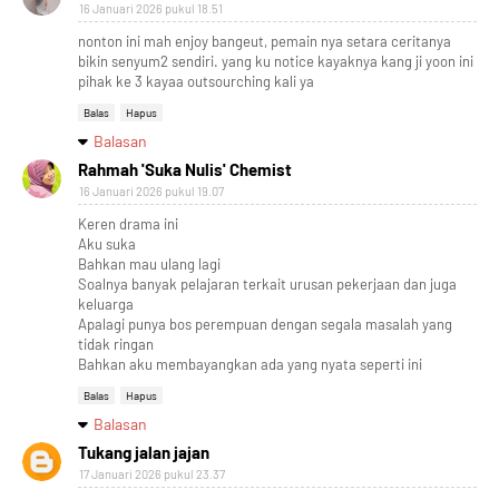
16 Januari 2026 pukul 18.51
nonton ini mah enjoy bangeut, pemain nya setara ceritanya
bikin senyum2 sendiri. yang ku notice kayaknya kang ji yoon ini
pihak ke 3 kayaa outsourching kali ya
Balas
Hapus
Balasan
Rahmah 'Suka Nulis' Chemist
16 Januari 2026 pukul 19.07
Keren drama ini
Aku suka
Bahkan mau ulang lagi
Soalnya banyak pelajaran terkait urusan pekerjaan dan juga
keluarga
Apalagi punya bos perempuan dengan segala masalah yang
tidak ringan
Bahkan aku membayangkan ada yang nyata seperti ini
Balas
Hapus
Balasan
Tukang jalan jajan
Designed with
by
Way2Themes
| Distributed by
Gooyaabi
17 Januari 2026 pukul 23.37