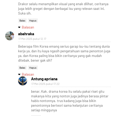
Drakor selalu menampilkan visual yang enak dilihat, ceritanya
juga lebih greget dengan berbagai isu yang relevan saat ini.
Suka sih.
Balas
Hapus
Balasan
abahraka
17 Mei 2025 pukul 12.17
Beberapa film Korea emang serius garap isu-isu tentang dunia
kerja ya, dan itu kaya ngasih pengetahuan sama penonton juga
ya, dan Korea paling bisa bikin ceritanya yang gak mudah
ditebak, bener gak sih?
Balas
Hapus
Balasan
Antung apriana
17 Mei 2025 pukul 17.22
benar, Kak. drama korea itu selalu pakai riset gitu
makanya kita yang nonton juga jadinya berasa pintar
habis nontonnya. trus kadang juga bisa bikin
penontonnya berteori sama kelanjutan ceritanya
setiap minggunya