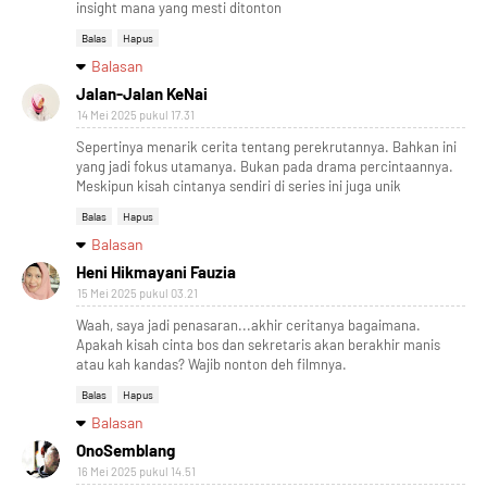
insight mana yang mesti ditonton
Balas
Hapus
Balasan
Jalan-Jalan KeNai
14 Mei 2025 pukul 17.31
Sepertinya menarik cerita tentang perekrutannya. Bahkan ini
yang jadi fokus utamanya. Bukan pada drama percintaannya.
Meskipun kisah cintanya sendiri di series ini juga unik
Balas
Hapus
Balasan
Heni Hikmayani Fauzia
15 Mei 2025 pukul 03.21
Waah, saya jadi penasaran...akhir ceritanya bagaimana.
Apakah kisah cinta bos dan sekretaris akan berakhir manis
atau kah kandas? Wajib nonton deh filmnya.
Balas
Hapus
Balasan
OnoSemblang
16 Mei 2025 pukul 14.51