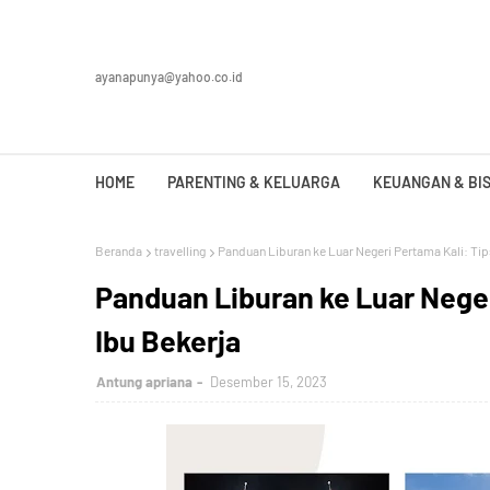
ayanapunya@yahoo.co.id
HOME
PARENTING & KELUARGA
KEUANGAN & BIS
Beranda
travelling
Panduan Liburan ke Luar Negeri Pertama Kali: Ti
Panduan Liburan ke Luar Neger
Ibu Bekerja
Antung apriana
Desember 15, 2023