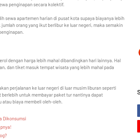
yewa penginapan secara kolektif.
h sewa apartemen harian di pusat kota supaya biayanya lebih
umlah orang yang ikut berlibur ke luar negeri, maka semakin
 penginapan.
derol dengan harga lebih mahal dibandingkan hari lainnya. Hal
an, dan tiket masuk tempat wisata yang lebih mahal pada
an perjalanan ke luar negeri di luar musim liburan seperti
et berlebih untuk membayar paket tur nantinya dapat
ku atau biaya membeli oleh-oleh.
sa Dikonsumsi
apnya!
log?