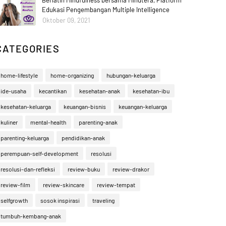
Berlatih Mindfulness bersama Mindtera, Platform
Edukasi Pengembangan Multiple Intelligence
Oktober 09, 2021
CATEGORIES
home-lifestyle
home-organizing
hubungan-keluarga
ide-usaha
kecantikan
kesehatan-anak
kesehatan-ibu
kesehatan-keluarga
keuangan-bisnis
keuangan-keluarga
kuliner
mental-health
parenting-anak
parenting-keluarga
pendidikan-anak
perempuan-self-development
resolusi
resolusi-dan-refleksi
review-buku
review-drakor
review-film
review-skincare
review-tempat
selfgrowth
sosok inspirasi
traveling
tumbuh-kembang-anak