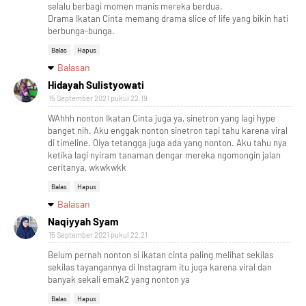
selalu berbagi momen manis mereka berdua.
Drama Ikatan Cinta memang drama slice of life yang bikin hati
berbunga-bunga.
Balas
Hapus
Balasan
Hidayah Sulistyowati
15 September 2021 pukul 22.19
WAhhh nonton Ikatan Cinta juga ya, sinetron yang lagi hype
banget nih. Aku enggak nonton sinetron tapi tahu karena viral
di timeline. Oiya tetangga juga ada yang nonton. Aku tahu nya
ketika lagi nyiram tanaman dengar mereka ngomongin jalan
ceritanya, wkwkwkk
Balas
Hapus
Balasan
Naqiyyah Syam
15 September 2021 pukul 22.21
Belum pernah nonton si ikatan cinta paling melihat sekilas
sekilas tayangannya di Instagram itu juga karena viral dan
banyak sekali emak2 yang nonton ya
Balas
Hapus