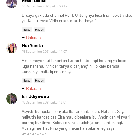
Keke Naima
14 September 2021 pukul 23.59
Di saya gak ada channel RCTI. Untungnya bisa lihat lewat Vidio,
ya. Kalau lewat Vidio gratis atau berbayar?
Balas
Hapus
Balasan
Mia Yunita
15 September 2021 pukul 14.07
Aku lumayan rutin nonton Ikatan Cinta, tapi kadang ya bosen
juga hahaha. Krn ceritanya dipanjang²in. Tp kalo berasa
kangen ya balik lg nontonnya.
Balas
Hapus
Balasan
Eri Udiyawati
15 September 2021 pukul 18.01
Asyikk, kumpulan penyuka Ikatan Cinta juga. Hahaha. Saya
ngikutin banget pas Elsa mau dipenjara itu, Andin dan Al nyari
barang buktinya. Kalau sekarang udah jarang nonton lagi.
Apalagi melihat Nino yang makin hari bikin eneg saya,
wkwkwkwkwk.