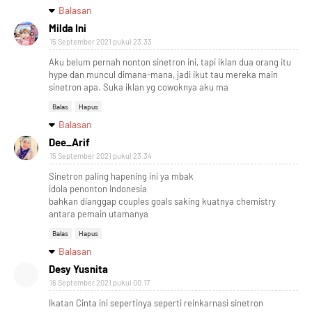
Balasan
Milda Ini
15 September 2021 pukul 23.33
Aku belum pernah nonton sinetron ini, tapi iklan dua orang itu
hype dan muncul dimana-mana, jadi ikut tau mereka main
sinetron apa. Suka iklan yg cowoknya aku ma
Balas
Hapus
Balasan
Dee_Arif
15 September 2021 pukul 23.34
Sinetron paling hapening ini ya mbak
idola penonton Indonesia
bahkan dianggap couples goals saking kuatnya chemistry
antara pemain utamanya
Balas
Hapus
Balasan
Desy Yusnita
16 September 2021 pukul 00.17
Ikatan Cinta ini sepertinya seperti reinkarnasi sinetron