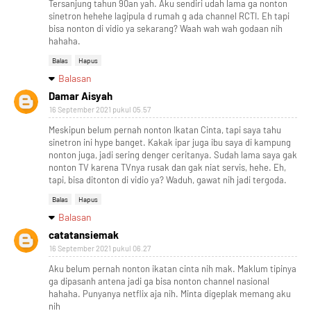
Tersanjung tahun 90an yah. Aku sendiri udah lama ga nonton
sinetron hehehe lagipula d rumah g ada channel RCTI. Eh tapi
bisa nonton di vidio ya sekarang? Waah wah wah godaan nih
hahaha.
Balas
Hapus
Balasan
Damar Aisyah
16 September 2021 pukul 05.57
Meskipun belum pernah nonton Ikatan Cinta, tapi saya tahu
sinetron ini hype banget. Kakak ipar juga ibu saya di kampung
nonton juga, jadi sering denger ceritanya. Sudah lama saya gak
nonton TV karena TVnya rusak dan gak niat servis, hehe. Eh,
tapi, bisa ditonton di vidio ya? Waduh, gawat nih jadi tergoda.
Balas
Hapus
Balasan
catatansiemak
16 September 2021 pukul 06.27
Aku belum pernah nonton ikatan cinta nih mak. Maklum tipinya
ga dipasanh antena jadi ga bisa nonton channel nasional
hahaha. Punyanya netflix aja nih. Minta digeplak memang aku
nih