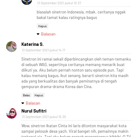
13 September 2021 pukul 10.37
biasalah sinetron Indonesia, mbak. ceritanya nggak
bakal tamat kalau ratingnya bagus
Hapus
Balasan
Katerina S.
13 September 2021 pukul 14.17
Sinetron ini ramai sekali diperbincangkan oleh teman-temanku
di sebuah WAG, sepertinya ceritanya memang menarik buat
diikuti ya. Aku belum pernah nonton satu episode pun. Tapi
kalau memang bagus, ikut senang, berarti sinetron kita masih
ada yang berkualitas dan banyak peminatnya di tengah
gempuran drama-drama Korea dan Cina.
Balas
Hapus
Balasan
Nurul Sufitri
13 September 2021 pukul 15.35
Wow, sinetron Ikatan Cinta ini laris ditonton masyarakat kota
sampai pelosok desa yach. Viral banget nih, pemainnya makin
terkenal aja. Tapi aku belum pernah menontonnya hihhihi :D TV