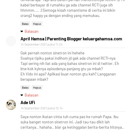
kabel berbayar di rumahku ga ada channel RCTI juga sih
hhmmm.... :) Semoga kisah romantisme di cerita ini bikin
orang2 happy ya dengan ending yang memukau.
Balas
Hapus
Balasan
April Hamsa | Parenting Blogger keluargahamsa.com
14 September 2021 pukul 11.24
Gak pernah nonton sinetron ini hehehe
Soalnya tipiku pakai indihom jd gak ada channel RCTI-nya
Tapi sering nih liat ada yang bahas sinetron ini di twitter. Eh
btw kok kyknya episodenya panjang gtu ya mbak?
Eh Vido ini apa? Aplikasi buat nonton gtu kah? Langganan
berapaan mbak?
Balas
Hapus
Balasan
Ade UFi
14 September 2021 pukul 12.14
Saya nonton ikatan cinta tuh cuma pas ke rumah Papa. Ibu
suka banget nonton sinetron ini. Jadi tau-tau dikit lah
ceritanya.. hahaha.. biar ga ketinggalan berita-berita hitsnya..