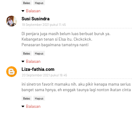
Balas
Hapus
Balasan
Susi Susindra
19 September 2021 pukul 11.45
Di penjara juga masih belum luas berbuat buruk ya.
Kebangetan tenan si Elsa itu. Ckckckck.
Penasaran bagaimana tamatnya nanti
Balas
Hapus
Balasan
Liza-fathia.com
20 September 2021 pukul 19.45
ini sinetron favorit mamaku nih. aku pikir kenapa mama serius
banget sama hpnya, eh enggak taunya lagi nonton ikatan cinta
Balas
Hapus
Balasan