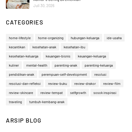
Juli 30, 2026
CATEGORIES
home-lifestyle
home-organizing
hubungan-keluarga
ide-usaha
kecantikan
kesehatan-anak
kesehatan-ibu
kesehatan-keluarga
keuangan-bisnis
keuangan-keluarga
kuliner
mental-health
parenting-anak
parenting-keluarga
pendidikan-anak
perempuan-self-development
resolusi
resolusi-dan-refleksi
review-buku
review-drakor
review-film
review-skincare
review-tempat
selfgrowth
sosok inspirasi
traveling
tumbuh-kembang-anak
ARSIP BLOG