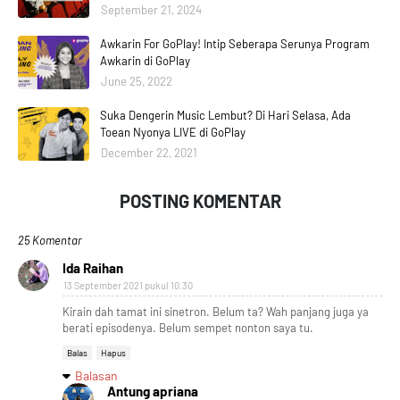
September 21, 2024
Awkarin For GoPlay! Intip Seberapa Serunya Program
Awkarin di GoPlay
June 25, 2022
Suka Dengerin Music Lembut? Di Hari Selasa, Ada
Toean Nyonya LIVE di GoPlay
December 22, 2021
POSTING KOMENTAR
25 Komentar
Ida Raihan
13 September 2021 pukul 10.30
Kirain dah tamat ini sinetron. Belum ta? Wah panjang juga ya
berati episodenya. Belum sempet nonton saya tu.
Balas
Hapus
Balasan
Antung apriana