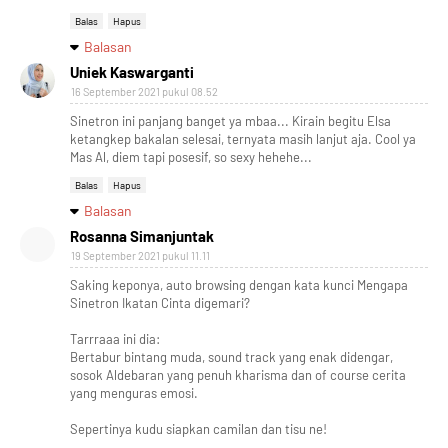
Balas
Hapus
Balasan
Uniek Kaswarganti
16 September 2021 pukul 08.52
Sinetron ini panjang banget ya mbaa... Kirain begitu Elsa
ketangkep bakalan selesai, ternyata masih lanjut aja. Cool ya
Mas Al, diem tapi posesif, so sexy hehehe...
Balas
Hapus
Balasan
Rosanna Simanjuntak
19 September 2021 pukul 11.11
Saking keponya, auto browsing dengan kata kunci Mengapa
Sinetron Ikatan Cinta digemari?
Tarrraaa ini dia:
Bertabur bintang muda, sound track yang enak didengar,
sosok Aldebaran yang penuh kharisma dan of course cerita
yang menguras emosi.
Sepertinya kudu siapkan camilan dan tisu ne!