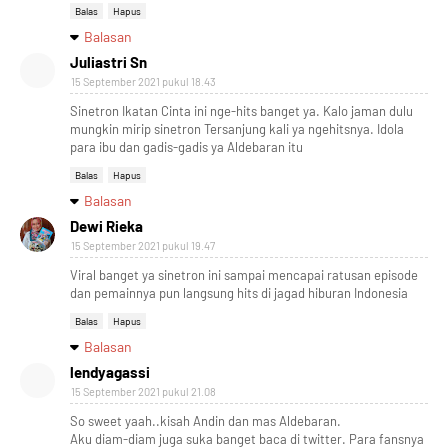
Balas
Hapus
Balasan
Juliastri Sn
15 September 2021 pukul 18.43
Sinetron Ikatan Cinta ini nge-hits banget ya. Kalo jaman dulu
mungkin mirip sinetron Tersanjung kali ya ngehitsnya. Idola
para ibu dan gadis-gadis ya Aldebaran itu
Balas
Hapus
Balasan
Dewi Rieka
15 September 2021 pukul 19.47
Viral banget ya sinetron ini sampai mencapai ratusan episode
dan pemainnya pun langsung hits di jagad hiburan Indonesia
Balas
Hapus
Balasan
lendyagassi
15 September 2021 pukul 21.08
So sweet yaah..kisah Andin dan mas Aldebaran.
Aku diam-diam juga suka banget baca di twitter. Para fansnya