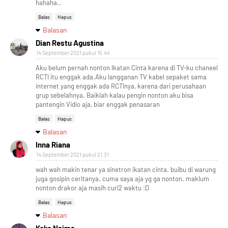
hahaha..
Balas
Hapus
Balasan
Dian Restu Agustina
14 September 2021 pukul 15.44
Aku belum pernah nonton Ikatan Cinta karena di TV-ku chaneel
RCTI itu enggak ada.Aku langganan TV kabel sepaket sama
internet yang enggak ada RCTInya, karena dari perusahaan
grup sebelahnya. Baiklah kalau pengin nonton aku bisa
pantengin Vidio aja, biar enggak penasaran
Balas
Hapus
Balasan
Inna Riana
14 September 2021 pukul 21.31
wah wah makin tenar ya sinetron ikatan cinta. buibu di warung
juga gosipin ceritanya. cuma saya aja yg ga nonton. maklum
nonton drakor aja masih curi2 waktu :D
Balas
Hapus
Balasan