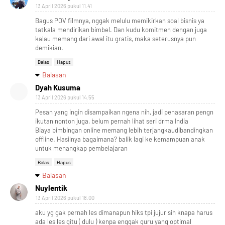
13 April 2026 pukul 11.41
Bagus POV filmnya, nggak melulu memikirkan soal bisnis ya
tatkala mendirikan bimbel. Dan kudu komitmen dengan juga
kalau memang dari awal itu gratis, maka seterusnya pun
demikian.
Balas
Hapus
Balasan
Dyah Kusuma
13 April 2026 pukul 14.55
Pesan yang ingin disampaikan ngena nih, jadi penasaran pengn
ikutan nonton juga, belum pernah lihat seri drma India
Biaya bimbingan online memang lebih terjangkaudibandingkan
offline. Hasilnya bagaimana? balik lagi ke kemampuan anak
untuk menangkap pembelajaran
Balas
Hapus
Balasan
Nuylentik
13 April 2026 pukul 18.00
aku yg gak pernah les dimanapun hiks tpi jujur sih knapa harus
ada les les gitu ( dulu ) kenpa enggak guru yang optimal