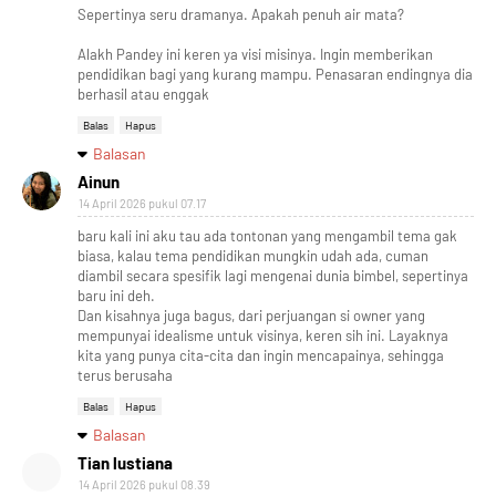
Sepertinya seru dramanya. Apakah penuh air mata?
Alakh Pandey ini keren ya visi misinya. Ingin memberikan
pendidikan bagi yang kurang mampu. Penasaran endingnya dia
berhasil atau enggak
Balas
Hapus
Balasan
Ainun
14 April 2026 pukul 07.17
baru kali ini aku tau ada tontonan yang mengambil tema gak
biasa, kalau tema pendidikan mungkin udah ada, cuman
diambil secara spesifik lagi mengenai dunia bimbel, sepertinya
baru ini deh.
Dan kisahnya juga bagus, dari perjuangan si owner yang
mempunyai idealisme untuk visinya, keren sih ini. Layaknya
kita yang punya cita-cita dan ingin mencapainya, sehingga
terus berusaha
Balas
Hapus
Balasan
Tian lustiana
14 April 2026 pukul 08.39