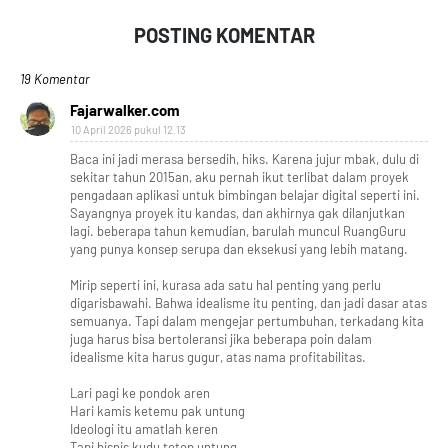
POSTING KOMENTAR
19 Komentar
Fajarwalker.com
10 April 2026 pukul 12.13
Baca ini jadi merasa bersedih, hiks. Karena jujur mbak, dulu di
sekitar tahun 2015an, aku pernah ikut terlibat dalam proyek
pengadaan aplikasi untuk bimbingan belajar digital seperti ini.
Sayangnya proyek itu kandas, dan akhirnya gak dilanjutkan
lagi. beberapa tahun kemudian, barulah muncul RuangGuru
yang punya konsep serupa dan eksekusi yang lebih matang.
Mirip seperti ini, kurasa ada satu hal penting yang perlu
digarisbawahi. Bahwa idealisme itu penting, dan jadi dasar atas
semuanya. Tapi dalam mengejar pertumbuhan, terkadang kita
juga harus bisa bertoleransi jika beberapa poin dalam
idealisme kita harus gugur, atas nama profitabilitas.
Lari pagi ke pondok aren
Hari kamis ketemu pak untung
Ideologi itu amatlah keren
Tapi bisnis kudu tetep untung