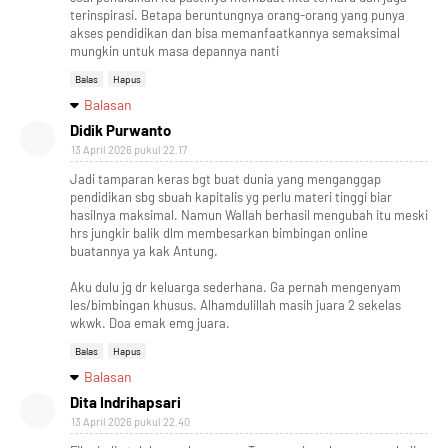
terinspirasi. Betapa beruntungnya orang-orang yang punya
akses pendidikan dan bisa memanfaatkannya semaksimal
mungkin untuk masa depannya nanti
Balas
Hapus
Balasan
Didik Purwanto
13 April 2026 pukul 22.17
Jadi tamparan keras bgt buat dunia yang menganggap
pendidikan sbg sbuah kapitalis yg perlu materi tinggi biar
hasilnya maksimal. Namun Wallah berhasil mengubah itu meski
hrs jungkir balik dlm membesarkan bimbingan online
buatannya ya kak Antung.
Aku dulu jg dr keluarga sederhana. Ga pernah mengenyam
les/bimbingan khusus. Alhamdulillah masih juara 2 sekelas
wkwk. Doa emak emg juara.
Balas
Hapus
Balasan
Dita Indrihapsari
13 April 2026 pukul 22.40