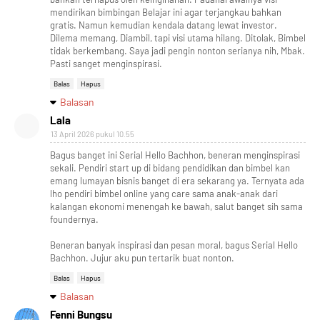
mendirikan bimbingan Belajar ini agar terjangkau bahkan
gratis. Namun kemudian kendala datang lewat investor.
Dilema memang, Diambil, tapi visi utama hilang. Ditolak, Bimbel
tidak berkembang. Saya jadi pengin nonton serianya nih, Mbak.
Pasti sanget menginspirasi.
Balas
Hapus
Balasan
Lala
13 April 2026 pukul 10.55
Bagus banget ini Serial Hello Bachhon, beneran menginspirasi
sekali. Pendiri start up di bidang pendidikan dan bimbel kan
emang lumayan bisnis banget di era sekarang ya. Ternyata ada
lho pendiri bimbel online yang care sama anak-anak dari
kalangan ekonomi menengah ke bawah, salut banget sih sama
foundernya.
Beneran banyak inspirasi dan pesan moral, bagus Serial Hello
Bachhon. Jujur aku pun tertarik buat nonton.
Balas
Hapus
Balasan
Fenni Bungsu