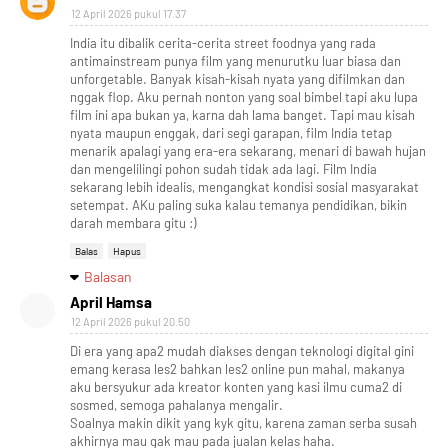
12 April 2026 pukul 17.37
India itu dibalik cerita-cerita street foodnya yang rada
antimainstream punya film yang menurutku luar biasa dan
unforgetable. Banyak kisah-kisah nyata yang difilmkan dan
nggak flop. Aku pernah nonton yang soal bimbel tapi aku lupa
film ini apa bukan ya, karna dah lama banget. Tapi mau kisah
nyata maupun enggak, dari segi garapan, film India tetap
menarik apalagi yang era-era sekarang, menari di bawah hujan
dan mengelilingi pohon sudah tidak ada lagi. Film India
sekarang lebih idealis, mengangkat kondisi sosial masyarakat
setempat. AKu paling suka kalau temanya pendidikan, bikin
darah membara gitu :)
Balas
Hapus
Balasan
April Hamsa
12 April 2026 pukul 20.50
Di era yang apa2 mudah diakses dengan teknologi digital gini
emang kerasa les2 bahkan les2 online pun mahal, makanya
aku bersyukur ada kreator konten yang kasi ilmu cuma2 di
sosmed, semoga pahalanya mengalir.
Soalnya makin dikit yang kyk gitu, karena zaman serba susah
akhirnya mau gak mau pada jualan kelas haha.