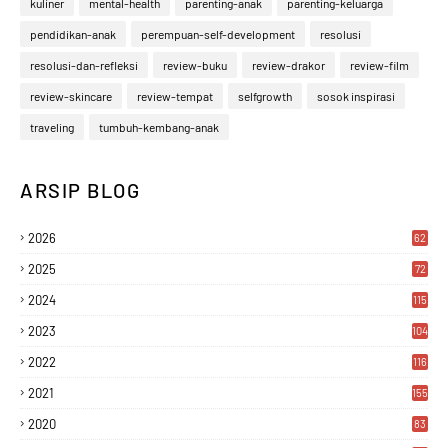
kuliner
mental-health
parenting-anak
parenting-keluarga
pendidikan-anak
perempuan-self-development
resolusi
resolusi-dan-refleksi
review-buku
review-drakor
review-film
review-skincare
review-tempat
selfgrowth
sosok inspirasi
traveling
tumbuh-kembang-anak
ARSIP BLOG
2026
62
2025
72
2024
115
2023
104
2022
116
2021
155
Designed with
by
Way2Themes
| Distributed by
Gooyaabi
2020
83