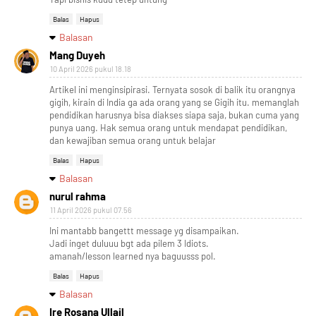
Balas
Hapus
Balasan
Mang Duyeh
10 April 2026 pukul 18.18
Artikel ini menginsipirasi. Ternyata sosok di balik itu orangnya
gigih, kirain di India ga ada orang yang se Gigih itu. memanglah
pendidikan harusnya bisa diakses siapa saja, bukan cuma yang
punya uang. Hak semua orang untuk mendapat pendidikan,
dan kewajiban semua orang untuk belajar
Balas
Hapus
Balasan
nurul rahma
11 April 2026 pukul 07.56
Ini mantabb bangettt message yg disampaikan.
Jadi inget duluuu bgt ada pilem 3 Idiots.
amanah/lesson learned nya baguusss pol.
Balas
Hapus
Balasan
Ire Rosana Ullail