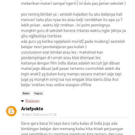
meberikan materi sampai ngerti ( ini dulu pas jaman sekolah )
pov tentng bimbel ya : setelah kejadian itu aku beberpa kali
mencari tahu plus nyaa les atau beljr tambbhan itu apa ya ?
lebih privat , waktu bljr tmbhan , ini point pentingnya
mungkin guru di sekolah karena trbatas waktu ngjar jdinya ya
gitu ngjllasinya tterbtas
ada guru yg ketika ngejelasin murid2 pada mudeng ( sestelah
belajar teori pembelajaran pas kuliah )
conclusionn soal bimbel atau les : maksimal kan
pendampingan di rumah atau bisa dtempat les
kaitanya dengan film india diatas adalah les tuh jgn dibuat
mahal jagn dibuat jadi pasar tertentu conttohlah alakh dia
ingin anak2 yg bukan kurg mampu secara matteri saja tapi
juga yg mungkin orng tua nya enggak bisa bantu bisa ikut
beljar tmbhan mau online ataupun offline
Balas
Hapus
Balasan
Ariefpokto
13 April 2026 pukul 21.26
Gara-gara baca ini saya baru tahu kalau di India juga ada
bimbingan belajar dan memang kalau kita-kisah perjuangan
soal pendidikan itu pastinya membuat kita terharu dan juga