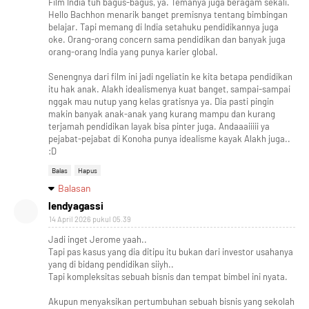
Film India tuh bagus-bagus, ya. Temanya juga beragam sekali.
Hello Bachhon menarik banget premisnya tentang bimbingan
belajar. Tapi memang di India setahuku pendidikannya juga
oke. Orang-orang concern sama pendidikan dan banyak juga
orang-orang India yang punya karier global.
Senengnya dari film ini jadi ngeliatin ke kita betapa pendidikan
itu hak anak. Alakh idealismenya kuat banget, sampai-sampai
nggak mau nutup yang kelas gratisnya ya. Dia pasti pingin
makin banyak anak-anak yang kurang mampu dan kurang
terjamah pendidikan layak bisa pinter juga. Andaaaiiiii ya
pejabat-pejabat di Konoha punya idealisme kayak Alakh juga..
:D
Balas
Hapus
Balasan
lendyagassi
14 April 2026 pukul 05.39
Jadi inget Jerome yaah..
Tapi pas kasus yang dia ditipu itu bukan dari investor usahanya
yang di bidang pendidikan siiyh..
Tapi kompleksitas sebuah bisnis dan tempat bimbel ini nyata.
Akupun menyaksikan pertumbuhan sebuah bisnis yang sekolah