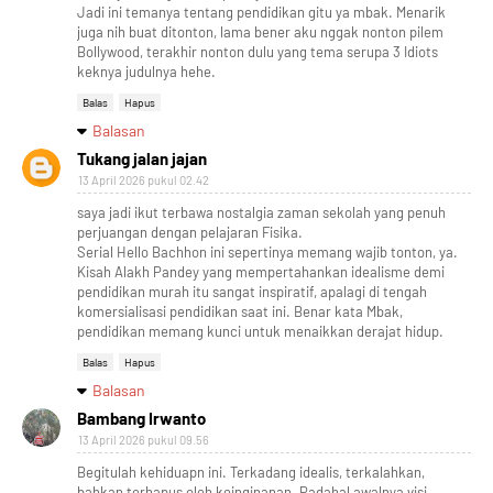
Jadi ini temanya tentang pendidikan gitu ya mbak. Menarik
juga nih buat ditonton, lama bener aku nggak nonton pilem
Bollywood, terakhir nonton dulu yang tema serupa 3 Idiots
keknya judulnya hehe.
Balas
Hapus
Balasan
Tukang jalan jajan
13 April 2026 pukul 02.42
saya jadi ikut terbawa nostalgia zaman sekolah yang penuh
perjuangan dengan pelajaran Fisika.
Serial Hello Bachhon ini sepertinya memang wajib tonton, ya.
Kisah Alakh Pandey yang mempertahankan idealisme demi
pendidikan murah itu sangat inspiratif, apalagi di tengah
komersialisasi pendidikan saat ini. Benar kata Mbak,
pendidikan memang kunci untuk menaikkan derajat hidup.
Balas
Hapus
Balasan
Bambang Irwanto
13 April 2026 pukul 09.56
Begitulah kehiduapn ini. Terkadang idealis, terkalahkan,
bahkan terhapus oleh keinginanan. Padahal awalnya visi