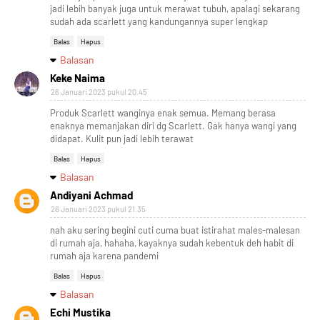
jadi lebih banyak juga untuk merawat tubuh, apalagi sekarang
sudah ada scarlett yang kandungannya super lengkap
Balas
Hapus
Balasan
Keke Naima
26 Januari 2023 pukul 20.45
Produk Scarlett wanginya enak semua. Memang berasa
enaknya memanjakan diri dg Scarlett. Gak hanya wangi yang
didapat. Kulit pun jadi lebih terawat
Balas
Hapus
Balasan
Andiyani Achmad
26 Januari 2023 pukul 21.35
nah aku sering begini cuti cuma buat istirahat males-malesan
di rumah aja, hahaha, kayaknya sudah kebentuk deh habit di
rumah aja karena pandemi
Balas
Hapus
Balasan
Echi Mustika