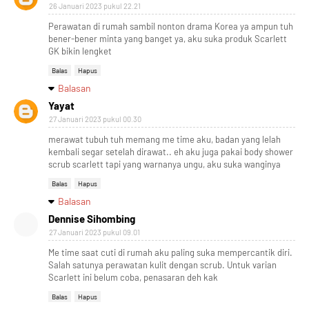
26 Januari 2023 pukul 22.21
Perawatan di rumah sambil nonton drama Korea ya ampun tuh
bener-bener minta yang banget ya, aku suka produk Scarlett
GK bikin lengket
Balas
Hapus
Balasan
Yayat
27 Januari 2023 pukul 00.30
merawat tubuh tuh memang me time aku, badan yang lelah
kembali segar setelah dirawat.. eh aku juga pakai body shower
scrub scarlett tapi yang warnanya ungu, aku suka wanginya
Balas
Hapus
Balasan
Dennise Sihombing
27 Januari 2023 pukul 09.01
Me time saat cuti di rumah aku paling suka mempercantik diri.
Salah satunya perawatan kulit dengan scrub. Untuk varian
Scarlett ini belum coba, penasaran deh kak
Designed with
by
Way2Themes
| Distributed by
Gooyaabi
Balas
Hapus