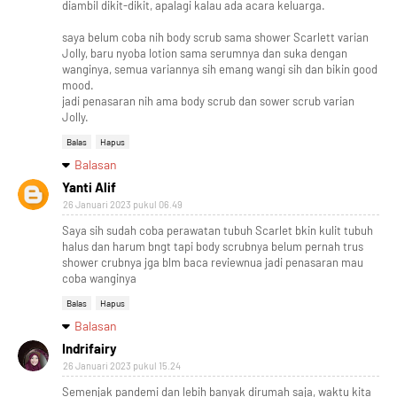
diambil dikit-dikit, apalagi kalau ada acara keluarga.
saya belum coba nih body scrub sama shower Scarlett varian
Jolly, baru nyoba lotion sama serumnya dan suka dengan
wanginya, semua variannya sih emang wangi sih dan bikin good
mood.
jadi penasaran nih ama body scrub dan sower scrub varian
Jolly.
Balas
Hapus
Balasan
Yanti Alif
26 Januari 2023 pukul 06.49
Saya sih sudah coba perawatan tubuh Scarlet bkin kulit tubuh
halus dan harum bngt tapi body scrubnya belum pernah trus
shower crubnya jga blm baca reviewnua jadi penasaran mau
coba wanginya
Balas
Hapus
Balasan
Indrifairy
26 Januari 2023 pukul 15.24
Semenjak pandemi dan lebih banyak dirumah saja, waktu kita