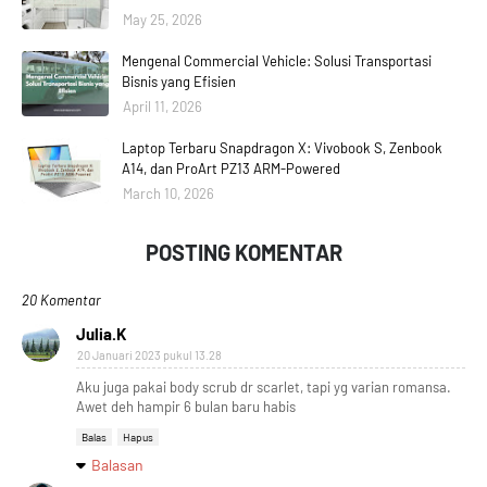
May 25, 2026
Mengenal Commercial Vehicle: Solusi Transportasi
Bisnis yang Efisien
April 11, 2026
Laptop Terbaru Snapdragon X: Vivobook S, Zenbook
A14, dan ProArt PZ13 ARM-Powered
March 10, 2026
POSTING KOMENTAR
20 Komentar
Julia.K
20 Januari 2023 pukul 13.28
Aku juga pakai body scrub dr scarlet, tapi yg varian romansa.
Awet deh hampir 6 bulan baru habis
Balas
Hapus
Balasan