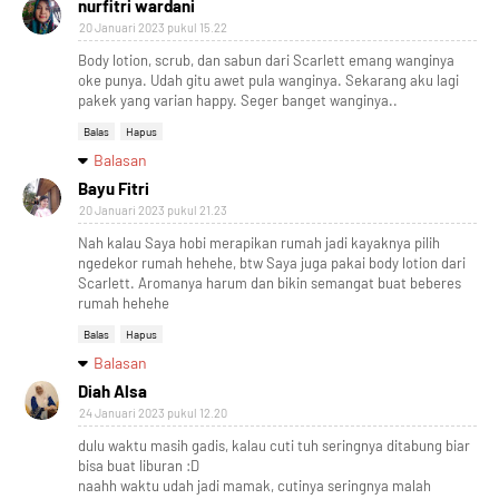
nurfitri wardani
20 Januari 2023 pukul 15.22
Body lotion, scrub, dan sabun dari Scarlett emang wanginya
oke punya. Udah gitu awet pula wanginya. Sekarang aku lagi
pakek yang varian happy. Seger banget wanginya..
Balas
Hapus
Balasan
Bayu Fitri
20 Januari 2023 pukul 21.23
Nah kalau Saya hobi merapikan rumah jadi kayaknya pilih
ngedekor rumah hehehe, btw Saya juga pakai body lotion dari
Scarlett. Aromanya harum dan bikin semangat buat beberes
rumah hehehe
Balas
Hapus
Balasan
Diah Alsa
24 Januari 2023 pukul 12.20
dulu waktu masih gadis, kalau cuti tuh seringnya ditabung biar
bisa buat liburan :D
naahh waktu udah jadi mamak, cutinya seringnya malah