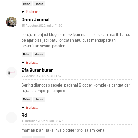
Balas
Hapus
Balasan
Orin's Journal
15 Agustus 2022 pukul 11.20
setuju, menjadi blogger meskipun masih baru dan masih harus
belajar bisa jadi batu loncatan aku buat mendapatkan
pekerjaan sesuai passion
Balas
Hapus
Balasan
Efa Butar butar
22 Agustus 2022 pukul 17.41
Sering dianggap sepele, padahal Blogger kompleks banget dari
tujuan sampai pencapaian.
Balas
Hapus
Balasan
Rd
11 Oktober 2022 pukul 08.47
mantap pian, sakalinya blogger pro, salam kenal