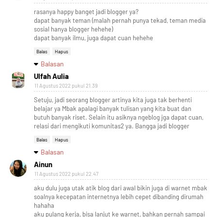
rasanya happy banget jadi blogger ya?
dapat banyak teman (malah pernah punya tekad, teman media
sosial hanya blogger hehehe)
dapat banyak ilmu, juga dapat cuan hehehe
Balas
Hapus
Balasan
Ulfah Aulia
11 Agustus 2022 pukul 21.39
Setuju, jadi seorang blogger artinya kita juga tak berhenti
belajar ya Mbak apalagi banyak tulisan yang kita buat dan
butuh banyak riset. Selain itu asiknya ngeblog jga dapat cuan,
relasi dari mengikuti komunitas2 ya. Bangga jadi blogger
Balas
Hapus
Balasan
Ainun
11 Agustus 2022 pukul 22.47
aku dulu juga utak atik blog dari awal bikin juga di warnet mbak
soalnya kecepatan internetnya lebih cepet dibanding dirumah
hahaha
aku pulang kerja, bisa lanjut ke warnet, bahkan pernah sampai