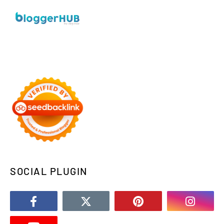
SOCIAL PLUGIN
Designed with
by
Way2Themes
| Distributed by
Gooyaabi