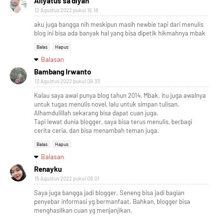
Aliyatus sa'diyah
12 Agustus 2022 pukul 16.18
aku juga bangga nih meskipun masih newbie tapi dari menulis
blog ini bisa ada banyak hal yang bisa dipetik hikmahnya mbak
Balas
Hapus
Balasan
Bambang Irwanto
13 Agustus 2022 pukul 09.33
Kalau saya awal punya blog tahun 2014, Mbak. itu juga awalnya
untuk tugas menulis novel, lalu untuk simpan tulisan.
Alhamdulillah sekarang bisa dapat cuan juga.
Tapi lewat dunia blogger, saya bisa terus menulis, berbagi
cerita ceria, dan bisa menambah teman juga.
Balas
Hapus
Balasan
Renayku
15 Agustus 2022 pukul 09.01
Saya juga bangga jadi blogger. Seneng bisa jadi bagian
penyebar informasi yg bermanfaat. Bahkan, blogger bisa
menghasilkan cuan yg menjanjikan.