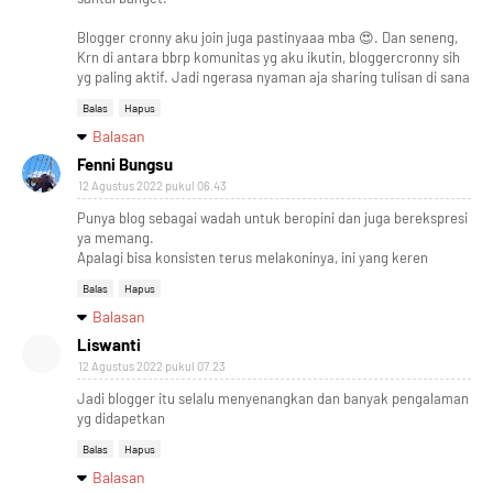
Blogger cronny aku join juga pastinyaaa mba 😍. Dan seneng,
Krn di antara bbrp komunitas yg aku ikutin, bloggercronny sih
yg paling aktif. Jadi ngerasa nyaman aja sharing tulisan di sana
Balas
Hapus
Balasan
Fenni Bungsu
12 Agustus 2022 pukul 06.43
Punya blog sebagai wadah untuk beropini dan juga berekspresi
ya memang.
Apalagi bisa konsisten terus melakoninya, ini yang keren
Balas
Hapus
Balasan
Liswanti
12 Agustus 2022 pukul 07.23
Jadi blogger itu selalu menyenangkan dan banyak pengalaman
yg didapetkan
Balas
Hapus
Balasan