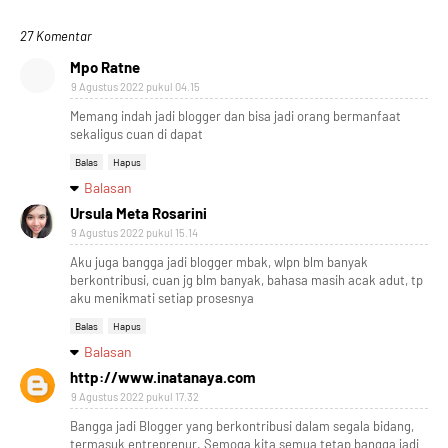
27 Komentar
Mpo Ratne
9 Agustus 2022 pukul 04.15
Memang indah jadi blogger dan bisa jadi orang bermanfaat
sekaligus cuan di dapat
Balas
Hapus
Balasan
Ursula Meta Rosarini
9 Agustus 2022 pukul 15.14
Aku juga bangga jadi blogger mbak, wlpn blm banyak
berkontribusi, cuan jg blm banyak, bahasa masih acak adut, tp
aku menikmati setiap prosesnya
Balas
Hapus
Balasan
http://www.inatanaya.com
9 Agustus 2022 pukul 17.32
Bangga jadi Blogger yang berkontribusi dalam segala bidang,
termasuk entreprenur. Semoga kita semua tetap bangga jadi