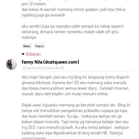
jam 12 malam
dan kalau di warnet memang minim godaan, jadi mau fokus
ngeblog juga ga masalah
aku sendiri juga ga nyangka udah sampai ke tahap seperti
sekarang, dimana temen-temenku malah udah off gitu
nulisnya
Balas
Hapus
Balasan
fanny Nila (dcatqueen.com)
12 Agustus 2022 pukul 00.33
Aku inget banget, pas tau ttg blog ini, langsung minta diajarin
gimana bikinnya. Karena dari SD aku memang suka menulis
dan biasa mencurahkan semua lewat diary . Setelah internet
masuk, baru deh kepikir utk mulai menulis online.
Sejak awal, tujuanku memang ga berubah sampai skr. Blog ini
hanya utk menuliskan pengalaman pribadiku supaya ga lupa,
dan buat nambah teman. Itu aja.. makanya sampe skr ga
beban dalam menulis. Tapi tetep yg namanya belajar dan tau
ttg SEO, cara menulis yg baik, itu aku tetep pelajari , walopun
kadang suka lupa dipraktekkan di blog sendiri 🤣. Telanjur
santai banget.