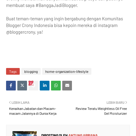
membuat saya #BanggaJadiBlogger.
Buat teman-teman yang ingin bergabung dengan Komunitas
Blogger Crony Indonesia bisa kepoin mereka di instagram
@bloggercrony, ya!
Tags
blogging
home-organization-lifestyle
LEBIH LAMA
LEBIH BARU
Kenaikan Jabatan dan Macam-
Review Teratu Weightless Oil Free
macam Jalannya di Dunia Kerja
Gel Moisturizer
DIPOSTING OLEH
ANTUNG APRIANA