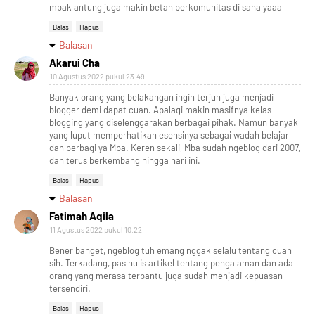
mbak antung juga makin betah berkomunitas di sana yaaa
Balas
Hapus
Balasan
Akarui Cha
10 Agustus 2022 pukul 23.49
Banyak orang yang belakangan ingin terjun juga menjadi
blogger demi dapat cuan. Apalagi makin masifnya kelas
blogging yang diselenggarakan berbagai pihak. Namun banyak
yang luput memperhatikan esensinya sebagai wadah belajar
dan berbagi ya Mba. Keren sekali, Mba sudah ngeblog dari 2007,
dan terus berkembang hingga hari ini.
Balas
Hapus
Balasan
Fatimah Aqila
11 Agustus 2022 pukul 10.22
Bener banget, ngeblog tuh emang nggak selalu tentang cuan
sih. Terkadang, pas nulis artikel tentang pengalaman dan ada
orang yang merasa terbantu juga sudah menjadi kepuasan
tersendiri.
Balas
Hapus