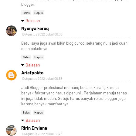
blogger.
Balas
Hapus
Balasan
Nyonya Faruq
10 Agustus 2022 pukul 00.38
Betul saya juga awal bikin blog curcol sekarang nulis jadi cuan
dehh pokoknya
Balas
Hapus
Balasan
Ariefpokto
10 Agustus 2022 pukul 06.58
Jadi Blogger profesional memang beda sekarang karena
banyak faktor yang harus dipenuhi . Perjalanan menuju tahap
ini juga tidak mudah. Setuju harus banyak relasi blogger juga
karena banyak manfaatnya
Balas
Hapus
Balasan
Ririn Erviana
10 Agustus 2022 pukul 12.47