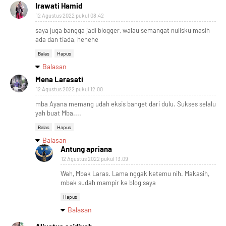
Irawati Hamid
12 Agustus 2022 pukul 08.42
saya juga bangga jadi blogger, walau semangat nulisku masih
ada dan tiada, hehehe
Balas
Hapus
Balasan
Mena Larasati
12 Agustus 2022 pukul 12.00
mba Ayana memang udah eksis banget dari dulu. Sukses selalu
yah buat Mba....
Balas
Hapus
Balasan
Antung apriana
12 Agustus 2022 pukul 13.09
Wah, Mbak Laras. Lama nggak ketemu nih. Makasih,
mbak sudah mampir ke blog saya
Hapus
Balasan