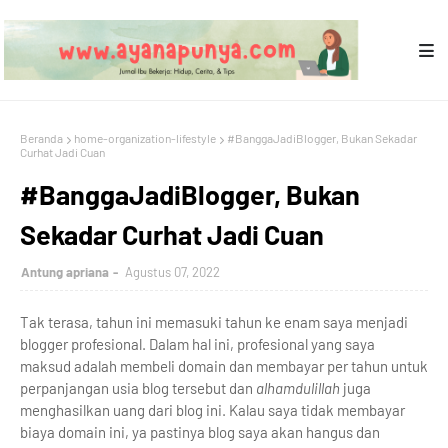
Beranda
home-organization-lifestyle
#BanggaJadiBlogger, Bukan Sekadar
Curhat Jadi Cuan
#BanggaJadiBlogger, Bukan
Sekadar Curhat Jadi Cuan
Antung apriana
Agustus 07, 2022
Tak terasa, tahun ini memasuki tahun ke enam saya menjadi
blogger profesional. Dalam hal ini, profesional yang saya
maksud adalah membeli domain dan membayar per tahun untuk
perpanjangan usia blog tersebut dan
alhamdulillah
juga
menghasilkan uang dari blog ini. Kalau saya tidak membayar
biaya domain ini, ya pastinya blog saya akan hangus dan