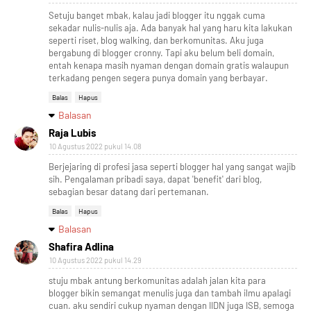
Setuju banget mbak, kalau jadi blogger itu nggak cuma
sekadar nulis-nulis aja. Ada banyak hal yang haru kita lakukan
seperti riset, blog walking, dan berkomunitas. Aku juga
bergabung di blogger cronny. Tapi aku belum beli domain,
entah kenapa masih nyaman dengan domain gratis walaupun
terkadang pengen segera punya domain yang berbayar.
Balas
Hapus
Balasan
Raja Lubis
10 Agustus 2022 pukul 14.08
Berjejaring di profesi jasa seperti blogger hal yang sangat wajib
sih. Pengalaman pribadi saya, dapat 'benefit' dari blog,
sebagian besar datang dari pertemanan.
Balas
Hapus
Balasan
Shafira Adlina
10 Agustus 2022 pukul 14.29
stuju mbak antung berkomunitas adalah jalan kita para
blogger bikin semangat menulis juga dan tambah ilmu apalagi
cuan. aku sendiri cukup nyaman dengan IIDN juga ISB, semoga