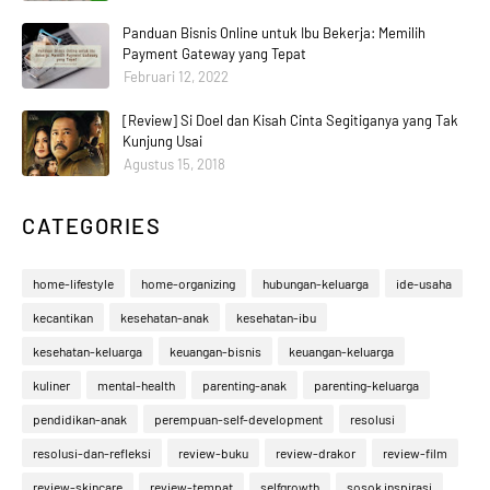
Panduan Bisnis Online untuk Ibu Bekerja: Memilih
Payment Gateway yang Tepat
Februari 12, 2022
[Review] Si Doel dan Kisah Cinta Segitiganya yang Tak
Kunjung Usai
Agustus 15, 2018
CATEGORIES
home-lifestyle
home-organizing
hubungan-keluarga
ide-usaha
kecantikan
kesehatan-anak
kesehatan-ibu
kesehatan-keluarga
keuangan-bisnis
keuangan-keluarga
kuliner
mental-health
parenting-anak
parenting-keluarga
pendidikan-anak
perempuan-self-development
resolusi
resolusi-dan-refleksi
review-buku
review-drakor
review-film
review-skincare
review-tempat
selfgrowth
sosok inspirasi