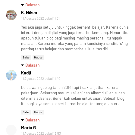
Balasan
K. Niken
11 Agustus 2022 pukul 11.31
Yes aku juga setuju untuk nggak berhenti belajar. Karena dunia
ini erat dengan digital yang juga terus berkembang. Menurutku
apapun tujuan blog bagi masing-masing personal, itu nggak
masalah. Karena mereka yang paham kondisinya sendiri. YAng
penting terus belajar dan memperbaiki kualitas diri.
Balas
Hapus
Balasan
Kadji
11 Agustus 2022 pukul 11.40
Dulu awal ngeblog tahun 2014 tapi tidak lanjutkan karena
pekerjaan. Sekarang mau mulai lagi dan Alhamdulillah sudah
diterima adsense. Bener kak selain untuk cuan. Sebuah blog
itu bagi saya sama seperti jurnal belajar tentang apapun .
Balas
Hapus
Balasan
Maria G
11 Agustus 2022 pukul 13.53