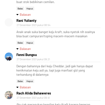
buat stok bebikinan cemilan.
Balas
Hapus
Balasan
Rani Yulianty
27 Desember 2021 pukul 08.54
Anak-anak suka banget keju kraft, suka nyetok nih soalnya
bisa buat campuran/toping macem-macem masakan
Balas
Hapus
Balasan
Fenni Bungsu
27 Desember 2021 pukul 09.21
Dengan bahannya dari keju Cheddar, jadi gak hanya dapat
kenikmatan keju asli ya, tapi juga manfaat gizi yang
terkandung di dalamnya
Balas
Hapus
Balasan
Rach Alida Bahaweres
27 Desember 2021 pukul 09.41
Aku tak meragukan keaslian keju Kraft karena beneran