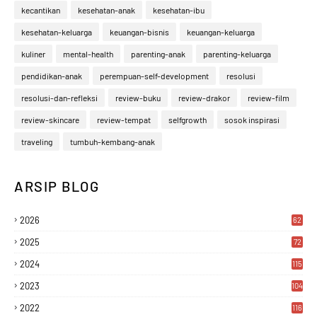
kecantikan
kesehatan-anak
kesehatan-ibu
kesehatan-keluarga
keuangan-bisnis
keuangan-keluarga
kuliner
mental-health
parenting-anak
parenting-keluarga
pendidikan-anak
perempuan-self-development
resolusi
resolusi-dan-refleksi
review-buku
review-drakor
review-film
review-skincare
review-tempat
selfgrowth
sosok inspirasi
traveling
tumbuh-kembang-anak
ARSIP BLOG
2026
62
2025
72
2024
115
2023
104
2022
116