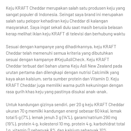
Keju KRAFT Cheddar merupakan salah satu produsen keju yang
sangat populer di Indonesia. Seingat saya brand ini merupakan
salah satu pelopor kehadiran keju Cheddar di kalangan
masyarakat. Saya ingat sekali dulu saat masih berusia belasan
kerap melihat iklan keju KRAFT di televisi dan berhubung waktu
Sesuai dengan kampanye yang dihadirkannya, keju KRAFT
Cheddar telah memenuhi semua kriteria yang dibutuhkan
sesuai dengan kampanye #KejuAsliCheck. Keju KRAFT
Cheddar terbuat dari bahan utama Keju Asli New Zealand pada
urutan pertama dan dilengkapi dengan nutrisi Calcimilk yang
kaya akan kalsium, serta sumber protein dan Vitamin D. Keju
KRAFT Cheddar juga memiliki warna putih kekuningan dengan
rasa gurih khas keju yang pastinya disukai anak-anak.
Untuk kandungan gizinya sendiri, per 20 g keju KRAFT Cheddar
ukuran 70 g memilki kandungan energi sebesar 60 kkal, lemak
total 5 g (7%), lemak jenuh 3 g (14%), garam/natrium 290 mg
(19%), protein 4 g, kolesterol 10 mg, protein 4 g, karbohidrat total
1 g, vitamin D sebanyak 8% dan kalsium sebanyak 10%.