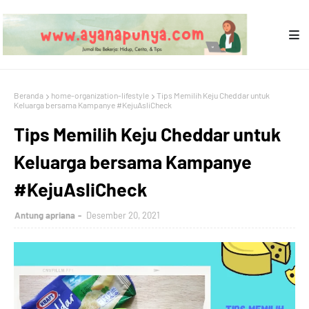
Beranda
home-organization-lifestyle
Tips Memilih Keju Cheddar untuk
Keluarga bersama Kampanye #KejuAsliCheck
Tips Memilih Keju Cheddar untuk
Keluarga bersama Kampanye
#KejuAsliCheck
Antung apriana
Desember 20, 2021