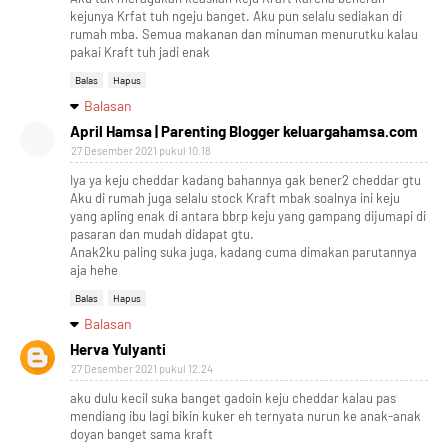
kejunya Krfat tuh ngeju banget. Aku pun selalu sediakan di
rumah mba. Semua makanan dan minuman menurutku kalau
pakai Kraft tuh jadi enak
Balas
Hapus
Balasan
April Hamsa | Parenting Blogger keluargahamsa.com
27 Desember 2021 pukul 10.18
Iya ya keju cheddar kadang bahannya gak bener2 cheddar gtu
Aku di rumah juga selalu stock Kraft mbak soalnya ini keju
yang apling enak di antara bbrp keju yang gampang dijumapi di
pasaran dan mudah didapat gtu.
Anak2ku paling suka juga, kadang cuma dimakan parutannya
aja hehe
Balas
Hapus
Balasan
Herva Yulyanti
27 Desember 2021 pukul 12.24
aku dulu kecil suka banget gadoin keju cheddar kalau pas
mendiang ibu lagi bikin kuker eh ternyata nurun ke anak-anak
doyan banget sama kraft