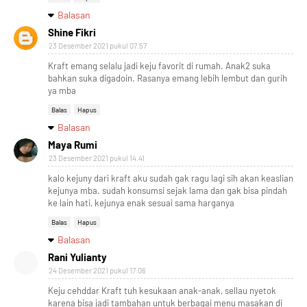
Balasan
Shine Fikri
23 Desember 2021 pukul 07.57
Kraft emang selalu jadi keju favorit di rumah. Anak2 suka
bahkan suka digadoin. Rasanya emang lebih lembut dan gurih
ya mba
Balas
Hapus
Balasan
Maya Rumi
23 Desember 2021 pukul 14.41
kalo kejuny dari kraft aku sudah gak ragu lagi sih akan keaslian
kejunya mba. sudah konsumsi sejak lama dan gak bisa pindah
ke lain hati, kejunya enak sesuai sama harganya
Balas
Hapus
Balasan
Rani Yulianty
24 Desember 2021 pukul 17.06
Keju cehddar Kraft tuh kesukaan anak-anak, sellau nyetok
karena bisa jadi tambahan untuk berbagai menu masakan di