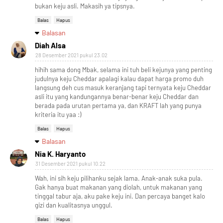
bukan keju asli. Makasih ya tipsnya.
Balas
Hapus
Balasan
Diah Alsa
28 Desember 2021 pukul 23.02
hihih sama dong Mbak, selama ini tuh beli kejunya yang penting
judulnya keju Cheddar apalagi kalau dapat harga promo duh
langsung deh cus masuk keranjang tapi ternyata keju Cheddar
asli itu yang kandungannya benar-benar keju Cheddar dan
berada pada urutan pertama ya, dan KRAFT lah yang punya
kriteria itu yaa :)
Balas
Hapus
Balasan
Nia K. Haryanto
31 Desember 2021 pukul 10.22
Wah, ini sih keju pilihanku sejak lama. Anak-anak suka pula.
Gak hanya buat makanan yang diolah, untuk makanan yang
tinggal tabur aja, aku pake keju ini. Dan percaya banget kalo
gizi dan kualitasnya unggul.
Balas
Hapus