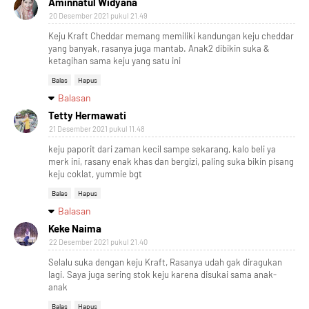
Aminnatul Widyana
20 Desember 2021 pukul 21.49
Keju Kraft Cheddar memang memiliki kandungan keju cheddar
yang banyak, rasanya juga mantab. Anak2 dibikin suka &
ketagihan sama keju yang satu ini
Balas
Hapus
Balasan
Tetty Hermawati
21 Desember 2021 pukul 11.48
keju paporit dari zaman kecil sampe sekarang, kalo beli ya
merk ini, rasany enak khas dan bergizi, paling suka bikin pisang
keju coklat, yummie bgt
Balas
Hapus
Balasan
Keke Naima
22 Desember 2021 pukul 21.40
Selalu suka dengan keju Kraft, Rasanya udah gak diragukan
lagi. Saya juga sering stok keju karena disukai sama anak-
anak
Balas
Hapus