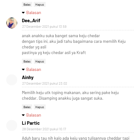
Balas
Hapus
Balasan
Dee_Arif
27 Desember 2021 pukul 13.59
anak anakku suka banget sama keju chedar
dengan tips ini, aku jadi tahu bagaimana cara memilih Keju
chedar yg asli
pastinya yg keju chedar asli ya Kraft
Balas
Hapus
Balasan
Ainhy
27 Desember 2021 pukul 23.02
Memilih keju utk toping makanan, aku sering pake keju
cheddar. Disamping anakku juga sangat suka.
Balas
Hapus
Balasan
Li Partic
28 Desember 2021 pukul 10.17
Aduh baru tau nih kalo ada keju yang tulisannya cheddar tapi