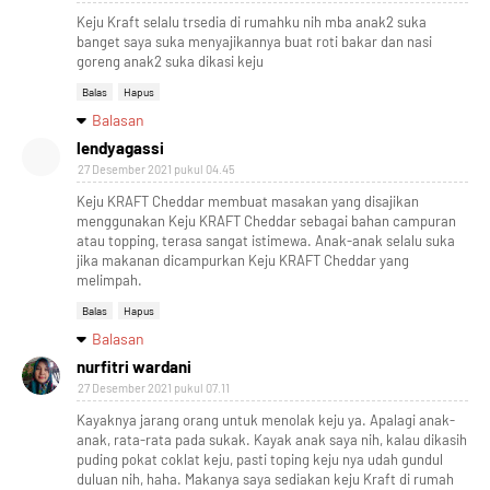
Keju Kraft selalu trsedia di rumahku nih mba anak2 suka
banget saya suka menyajikannya buat roti bakar dan nasi
goreng anak2 suka dikasi keju
Balas
Hapus
Balasan
lendyagassi
27 Desember 2021 pukul 04.45
Keju KRAFT Cheddar membuat masakan yang disajikan
menggunakan Keju KRAFT Cheddar sebagai bahan campuran
atau topping, terasa sangat istimewa. Anak-anak selalu suka
jika makanan dicampurkan Keju KRAFT Cheddar yang
melimpah.
Balas
Hapus
Balasan
nurfitri wardani
27 Desember 2021 pukul 07.11
Kayaknya jarang orang untuk menolak keju ya. Apalagi anak-
anak, rata-rata pada sukak. Kayak anak saya nih, kalau dikasih
puding pokat coklat keju, pasti toping keju nya udah gundul
duluan nih, haha. Makanya saya sediakan keju Kraft di rumah