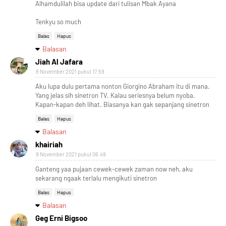
Alhamdulilah bisa update dari tulisan Mbak Ayana
Tenkyu so much
Balas
Hapus
Balasan
Jiah Al Jafara
8 November 2021 pukul 17.59
Aku lupa dulu pertama nonton Giorgino Abraham itu di mana.
Yang jelas sih sinetron TV. Kalau seriesnya belum nyoba.
Kapan-kapan deh lihat. Biasanya kan gak sepanjang sinetron
Balas
Hapus
Balasan
khairiah
9 November 2021 pukul 06.49
Ganteng yaa pujaan cewek-cewek zaman now neh, aku
sekarang ngaak terlalu mengikuti sinetron
Balas
Hapus
Balasan
Geg Erni Bigsoo