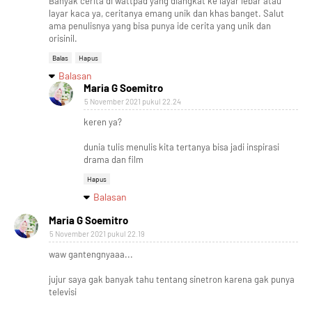
Banyak cerita di wattpad yang diangkat ke layar lebar atau
layar kaca ya, ceritanya emang unik dan khas banget. Salut
ama penulisnya yang bisa punya ide cerita yang unik dan
orisinil.
Balas
Hapus
Balasan
Maria G Soemitro
5 November 2021 pukul 22.24
keren ya?
dunia tulis menulis kita tertanya bisa jadi inspirasi
drama dan film
Hapus
Balasan
Maria G Soemitro
5 November 2021 pukul 22.19
waw gantengnyaaa...
jujur saya gak banyak tahu tentang sinetron karena gak punya
televisi