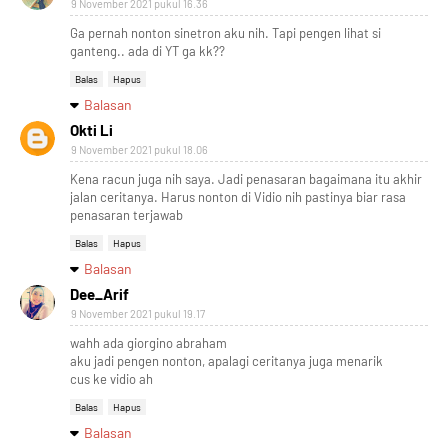
9 November 2021 pukul 16.36
Ga pernah nonton sinetron aku nih. Tapi pengen lihat si
ganteng.. ada di YT ga kk??
Balas
Hapus
Balasan
Okti Li
9 November 2021 pukul 18.06
Kena racun juga nih saya. Jadi penasaran bagaimana itu akhir
jalan ceritanya. Harus nonton di Vidio nih pastinya biar rasa
penasaran terjawab
Balas
Hapus
Balasan
Dee_Arif
9 November 2021 pukul 19.17
wahh ada giorgino abraham
aku jadi pengen nonton, apalagi ceritanya juga menarik
cus ke vidio ah
Balas
Hapus
Balasan