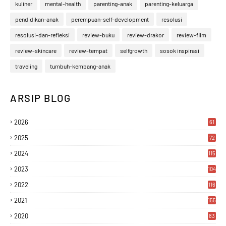
kuliner
mental-health
parenting-anak
parenting-keluarga
pendidikan-anak
perempuan-self-development
resolusi
resolusi-dan-refleksi
review-buku
review-drakor
review-film
review-skincare
review-tempat
selfgrowth
sosok inspirasi
traveling
tumbuh-kembang-anak
ARSIP BLOG
2026
61
2025
72
2024
115
2023
104
2022
116
2021
155
2020
83