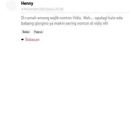
Henny
9 November 2021 pukul 23.06
Di rumah emang wajib nonton Vidio. Wah... apalagi kalo ada
babang giorgino ya makin sering nonton di vidio nih
Balas
Hapus
Balasan