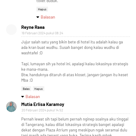
toilet duduk.
Hapus
Balasan
Reyne Raea
19 Februari 2024 pukul 08.24
Jujur salah satu yang bikin bete di hotel itu adalah kalau ga
ada kran buat wudhu. Susah banget dong kalau wudhu di
washtafel :D
Tapi, lumayan sih ya hotel ini, apalagi kalau lokasinya strategis
ke mana-mana.
Btw, handuknya ditaruh di atas kloset, jangan-jangan itu keset
Mba :D
Balas
Hapus
Balasan
Mutia Erlisa Karamoy
20 Februari 2024 pukul 14.52
Pernah lewat sih tapi belum pernah nginep soalnya aku tinggal
di Tangerang, kalau diliat lokasinya strategis banget apalagi
dekat dengan Plaza Atrium yang meskipun ngak seramai dulu
tapi masih ada tenant yang buka. Terima kasih mbak