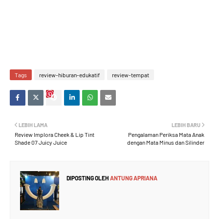
Tags
review-hiburan-edukatif
review-tempat
LEBIH LAMA
LEBIH BARU
Review Implora Cheek & Lip Tint
Pengalaman Periksa Mata Anak
Shade 07 Juicy Juice
dengan Mata Minus dan Silinder
DIPOSTING OLEH
ANTUNG APRIANA