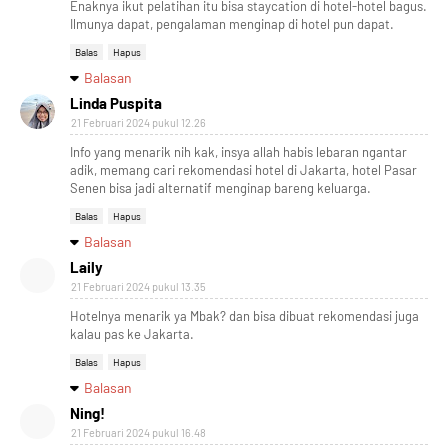
Enaknya ikut pelatihan itu bisa staycation di hotel-hotel bagus.
Ilmunya dapat, pengalaman menginap di hotel pun dapat.
Balas
Hapus
Balasan
Linda Puspita
21 Februari 2024 pukul 12.26
Info yang menarik nih kak, insya allah habis lebaran ngantar
adik, memang cari rekomendasi hotel di Jakarta, hotel Pasar
Senen bisa jadi alternatif menginap bareng keluarga.
Balas
Hapus
Balasan
Laily
21 Februari 2024 pukul 13.35
Hotelnya menarik ya Mbak? dan bisa dibuat rekomendasi juga
kalau pas ke Jakarta.
Balas
Hapus
Balasan
Ning!
21 Februari 2024 pukul 16.48