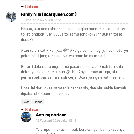
Balasan
Fanny Nila (dcatqueen.com)
11 Februari 2024 pukul 23.53
Mbaaa, aku agak shock nih baca bagian handuk ditaro di atas
toilet jongkok. Seriuuuus toiletnya jongkok???? Bukan toilet
duduk?
Atau salah ketik kali yaa 😅? Aku ga pernah lagi jumpai hotel yg
pake toilet jongkok soalnya, walopun kelas melati.
Berarti dekeeet banget ama pasar senen yaa. Enak tuh kalo
deket yg jualan kue subuh 😄. Kue2nya lumayan juga, aku
pernah beli pas zaman msh kerja. Soalnya ngelewatin senen.
Hotel ini dari lokasi strategis banget sih, dan aku yakin banyak
dipakai utk keperluan bisnis.
Balas
Hapus
Balasan
Antung apriana
12 Februari 2024 pukul 03.15
Ya ampun makasih mbak koreksinya. Iya maksudnya