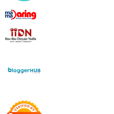
Designed with
by
Way2Themes
| Distributed by
Gooyaabi