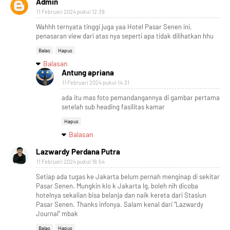
Admin
11 Februari 2024 pukul 12.39
Wahhh ternyata tinggi juga yaa Hotel Pasar Senen ini,
penasaran view dari atas nya seperti apa tidak dilihatkan hhu
Balas
Hapus
Balasan
Antung apriana
11 Februari 2024 pukul 14.31
ada itu mas foto pemandangannya di gambar pertama
setelah sub heading fasilitas kamar
Hapus
Balasan
Lazwardy Perdana Putra
11 Februari 2024 pukul 16.54
Setiap ada tugas ke Jakarta belum pernah menginap di sekitar
Pasar Senen. Mungkin klo k Jakarta lg, boleh nih dicoba
hotelnya sekalian bisa belanja dan naik kereta dari Stasiun
Pasar Senen. Thanks infonya. Salam kenal dari "Lazwardy
Journal" mbak
Balas
Hapus