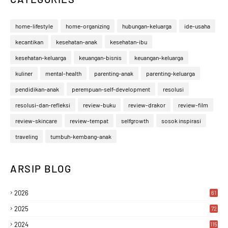
home-lifestyle
home-organizing
hubungan-keluarga
ide-usaha
kecantikan
kesehatan-anak
kesehatan-ibu
kesehatan-keluarga
keuangan-bisnis
keuangan-keluarga
kuliner
mental-health
parenting-anak
parenting-keluarga
pendidikan-anak
perempuan-self-development
resolusi
resolusi-dan-refleksi
review-buku
review-drakor
review-film
review-skincare
review-tempat
selfgrowth
sosok inspirasi
traveling
tumbuh-kembang-anak
ARSIP BLOG
2026
61
2025
72
2024
115