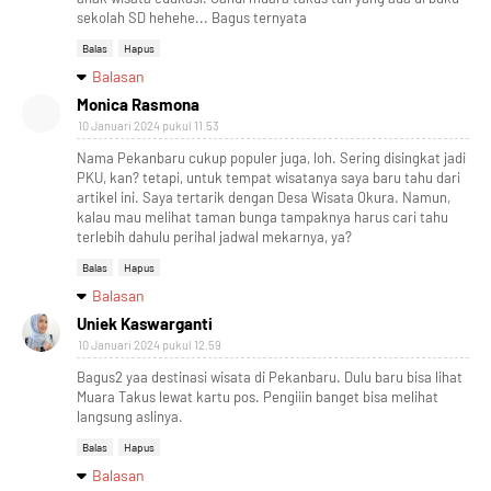
sekolah SD hehehe... Bagus ternyata
Balas
Hapus
Balasan
Monica Rasmona
10 Januari 2024 pukul 11.53
Nama Pekanbaru cukup populer juga, loh. Sering disingkat jadi
PKU, kan? tetapi, untuk tempat wisatanya saya baru tahu dari
artikel ini. Saya tertarik dengan Desa Wisata Okura. Namun,
kalau mau melihat taman bunga tampaknya harus cari tahu
terlebih dahulu perihal jadwal mekarnya, ya?
Balas
Hapus
Balasan
Uniek Kaswarganti
10 Januari 2024 pukul 12.59
Bagus2 yaa destinasi wisata di Pekanbaru. Dulu baru bisa lihat
Muara Takus lewat kartu pos. Pengiiin banget bisa melihat
langsung aslinya.
Balas
Hapus
Balasan