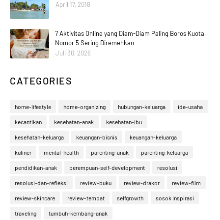
April 17, 2018
7 Aktivitas Online yang Diam-Diam Paling Boros Kuota,
Nomor 5 Sering Diremehkan
Juli 30, 2026
CATEGORIES
home-lifestyle
home-organizing
hubungan-keluarga
ide-usaha
kecantikan
kesehatan-anak
kesehatan-ibu
kesehatan-keluarga
keuangan-bisnis
keuangan-keluarga
kuliner
mental-health
parenting-anak
parenting-keluarga
pendidikan-anak
perempuan-self-development
resolusi
resolusi-dan-refleksi
review-buku
review-drakor
review-film
review-skincare
review-tempat
selfgrowth
sosok inspirasi
traveling
tumbuh-kembang-anak