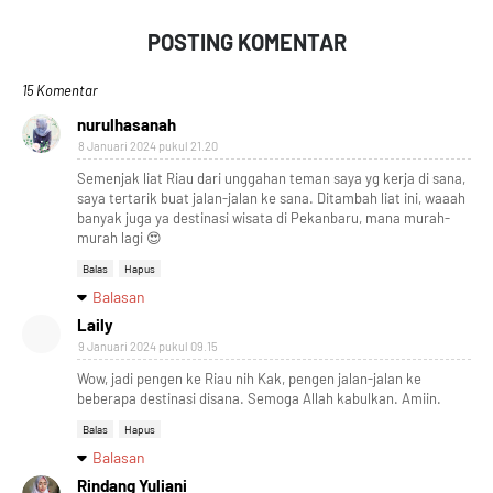
POSTING KOMENTAR
15 Komentar
nurulhasanah
8 Januari 2024 pukul 21.20
Semenjak liat Riau dari unggahan teman saya yg kerja di sana,
saya tertarik buat jalan-jalan ke sana. Ditambah liat ini, waaah
banyak juga ya destinasi wisata di Pekanbaru, mana murah-
murah lagi 😍
Balas
Hapus
Balasan
Laily
9 Januari 2024 pukul 09.15
Wow, jadi pengen ke Riau nih Kak, pengen jalan-jalan ke
beberapa destinasi disana. Semoga Allah kabulkan. Amiin.
Balas
Hapus
Balasan
Rindang Yuliani