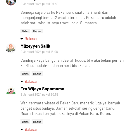
9 Januari 2024 pukul 09.49
Semoga saya bisa ke Pekanbaru suatu hari nanti dan
mengunjungi tempat2 wisata tersebut. Pekanbaru adalah
salah satu wishlist saya travelling di Sumatera.
Balas
Hapus
Balasan
Müzeyyen Salik
9 Januari 2024 pukul 15.08
Candinya kaya bangunan daerah kudus, btw aku belum pernah
ke Riau, mudah-mudahan next bisa kesana
Balas
Hapus
Balasan
Era Wijaya Sapamama
9 Januari 2024 pukul 20.59
Wah, ternyata wisata di Pekan Baru menarik juga ya, banyak
banget situs budaya. Jaman sekolah sering denger Candi
Muara Takus, ternyata lokasinya di Pekan Baru. Keren.
Balas
Hapus
Balasan