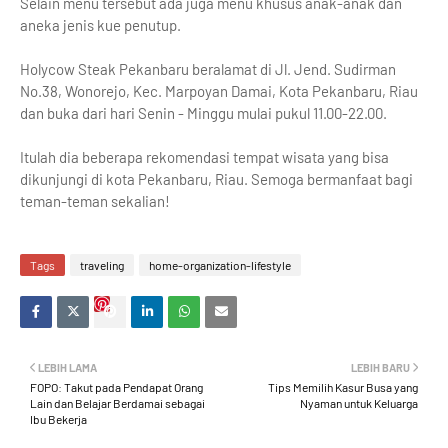
Selain menu tersebut ada juga menu khusus anak-anak dan
aneka jenis kue penutup.
Holycow Steak Pekanbaru beralamat di Jl. Jend. Sudirman
No.38, Wonorejo, Kec. Marpoyan Damai, Kota Pekanbaru, Riau
dan buka dari hari Senin - Minggu mulai pukul 11.00-22.00.
Itulah dia beberapa rekomendasi tempat wisata yang bisa
dikunjungi di kota Pekanbaru, Riau. Semoga bermanfaat bagi
teman-teman sekalian!
Tags
traveling
home-organization-lifestyle
LEBIH LAMA
LEBIH BARU
FOPO: Takut pada Pendapat Orang
Tips Memilih Kasur Busa yang
Lain dan Belajar Berdamai sebagai
Nyaman untuk Keluarga
Ibu Bekerja