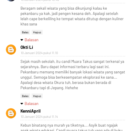
Beragam sekali wisata yang bisa dikunjungi kalau ke
pekanbaru ya kak, jadi pengen kesana deh. Apalagi setelah
lelah cape berkeliling ke tempat wisata ditutup dengan kuliner
khas sana
Balas
Hapus
Balasan
Okti Li
10 Januari 2024 pukul 11.10
Sejak masih sekolah, itu candi Muara Takus sangat terkenal ya
sejarahnya. Baru dapat informasi terbaru lagi saat ini.
Pekanbaru memang memiliki banyak lokasi wisata yang sangat
unggul. Semoga bisa berkesempatan eksplorasi ke sana...
Apalagi desa wisata Okura tuh, berasa bukan berada di
Pekanbaru tapi di Jepang. Hehehe
Balas
Hapus
Balasan
KenniApril
10 Januari 2024 pukul 11.14
Kebun binatang nya murah ya tiketnya... Asyik buat ngajak
anak wisata edukasi. Candi muara takus tuh yang ada di buku