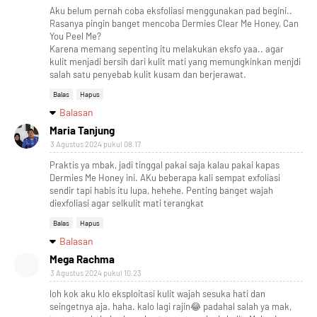
Aku belum pernah coba eksfoliasi menggunakan pad begini..
Rasanya pingin banget mencoba Dermies Clear Me Honey, Can
You Peel Me?
Karena memang sepenting itu melakukan eksfo yaa.. agar
kulit menjadi bersih dari kulit mati yang memungkinkan menjdi
salah satu penyebab kulit kusam dan berjerawat.
Balas
Hapus
Balasan
Maria Tanjung
3 Agustus 2024 pukul 08.17
Praktis ya mbak, jadi tinggal pakai saja kalau pakai kapas
Dermies Me Honey ini. AKu beberapa kali sempat exfoliasi
sendir tapi habis itu lupa, hehehe. Penting banget wajah
diexfoliasi agar selkulit mati terangkat
Balas
Hapus
Balasan
Mega Rachma
3 Agustus 2024 pukul 10.23
loh kok aku klo eksploitasi kulit wajah sesuka hati dan
seingetnya aja. haha. kalo lagi rajin😂 padahal salah ya mak,