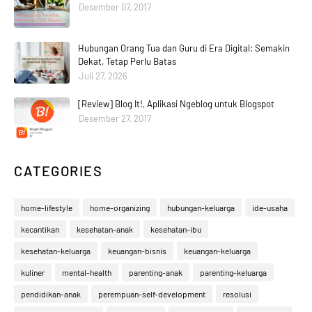
Desember 07, 2017
Hubungan Orang Tua dan Guru di Era Digital: Semakin
Dekat, Tetap Perlu Batas
Juli 27, 2026
[Review] Blog It!, Aplikasi Ngeblog untuk Blogspot
Desember 27, 2017
CATEGORIES
home-lifestyle
home-organizing
hubungan-keluarga
ide-usaha
kecantikan
kesehatan-anak
kesehatan-ibu
kesehatan-keluarga
keuangan-bisnis
keuangan-keluarga
kuliner
mental-health
parenting-anak
parenting-keluarga
pendidikan-anak
perempuan-self-development
resolusi