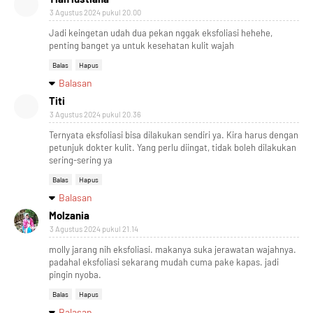
3 Agustus 2024 pukul 20.00
Jadi keingetan udah dua pekan nggak eksfoliasi hehehe,
penting banget ya untuk kesehatan kulit wajah
Balas
Hapus
Balasan
Titi
3 Agustus 2024 pukul 20.36
Ternyata eksfoliasi bisa dilakukan sendiri ya. Kira harus dengan
petunjuk dokter kulit. Yang perlu diingat, tidak boleh dilakukan
sering-sering ya
Balas
Hapus
Balasan
Molzania
3 Agustus 2024 pukul 21.14
molly jarang nih eksfoliasi. makanya suka jerawatan wajahnya.
padahal eksfoliasi sekarang mudah cuma pake kapas. jadi
pingin nyoba.
Balas
Hapus
Balasan