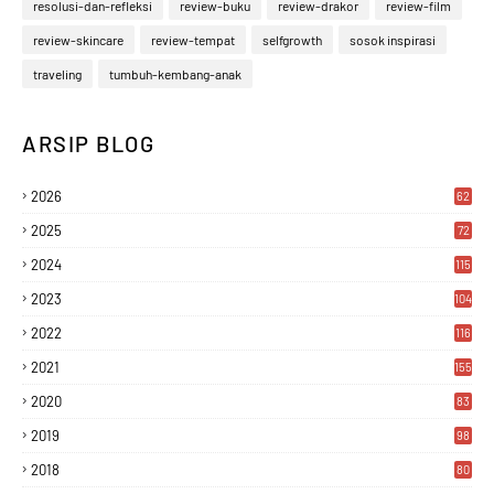
resolusi-dan-refleksi
review-buku
review-drakor
review-film
review-skincare
review-tempat
selfgrowth
sosok inspirasi
traveling
tumbuh-kembang-anak
ARSIP BLOG
2026
62
2025
72
2024
115
2023
104
2022
116
2021
155
2020
83
2019
98
2018
80