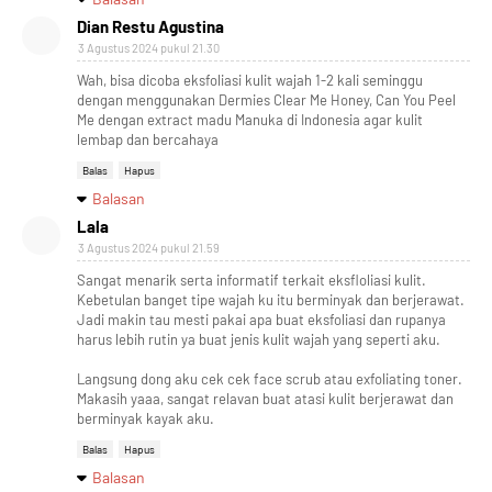
Dian Restu Agustina
3 Agustus 2024 pukul 21.30
Wah, bisa dicoba eksfoliasi kulit wajah 1-2 kali seminggu
dengan menggunakan Dermies Clear Me Honey, Can You Peel
Me dengan extract madu Manuka di Indonesia agar kulit
lembap dan bercahaya
Balas
Hapus
Balasan
Lala
3 Agustus 2024 pukul 21.59
Sangat menarik serta informatif terkait eksfloliasi kulit.
Kebetulan banget tipe wajah ku itu berminyak dan berjerawat.
Jadi makin tau mesti pakai apa buat eksfoliasi dan rupanya
harus lebih rutin ya buat jenis kulit wajah yang seperti aku.
Langsung dong aku cek cek face scrub atau exfoliating toner.
Makasih yaaa, sangat relavan buat atasi kulit berjerawat dan
berminyak kayak aku.
Balas
Hapus
Balasan