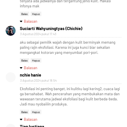
tenyata ada jadwalnya dan tergantung jenis kulit. Makasi
infonya mak
Balas
Hapus
Balasan
Suciarti Wahyuningtyas (Chichie)
3 Agustus 2024 pukul 17.43
aku sebagai pemilik wajah dengan kulit berminyak memang
paling rajin eksfoliasi. Karena ini juga kunci biar sekalian
mengangkat kotoran yang menyumbat pori-pori.
Balas
Hapus
Balasan
nchie hanie
3 Agustus 2024 pukul 18.54
Eksfoliasi ini penting banget, ini kulitku lagi kering2, cuaca lagi
ga bersahabat. Wah pencerahan yang membukakan mata dan
wawasan terutama jadwal eksfoliasi bagi kulit berbeda-beda.
Jadi mau nyobaiiiin produkya.
Balas
Hapus
Balasan
Tian lustiana