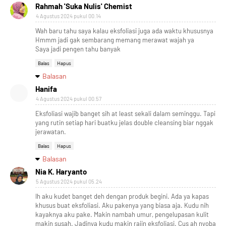
Rahmah 'Suka Nulis' Chemist
4 Agustus 2024 pukul 00.14
Wah baru tahu saya kalau eksfoliasi juga ada waktu khususnya
Hmmm jadi gak sembarang memang merawat wajah ya
Saya jadi pengen tahu banyak
Balas
Hapus
Balasan
Hanifa
4 Agustus 2024 pukul 00.57
Eksfoliasi wajib banget sih at least sekali dalam seminggu. Tapi
yang rutin setiap hari buatku jelas double cleansing biar nggak
jerawatan.
Balas
Hapus
Balasan
Nia K. Haryanto
5 Agustus 2024 pukul 05.24
Ih aku kudet banget deh dengan produk begini. Ada ya kapas
khusus buat eksfoliasi. Aku pakenya yang biasa aja. Kudu nih
kayaknya aku pake. Makin nambah umur, pengelupasan kulit
makin susah. Jadinya kudu makin rajin eksfoliasi. Cus ah nyoba