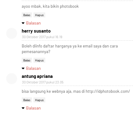
ayoo mbak, kita bikin photobook
Balas
Hapus
Balasan
herry susanto
30 Oktober 2017 pukul 16.19
Boleh diinfo daftar harganya ya ke email saya dan cara
pemesanannya?
Balas
Hapus
Balasan
antung apriana
30 Oktober 2017 pukul 23.05
bisa langsung ke webnya aja, mas di http://idphotobook.com/
Balas
Hapus
Balasan