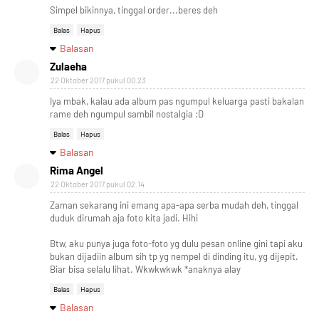
Simpel bikinnya, tinggal order...beres deh
Balas
Hapus
Balasan
Zulaeha
22 Oktober 2017 pukul 00.23
Iya mbak, kalau ada album pas ngumpul keluarga pasti bakalan
rame deh ngumpul sambil nostalgia :D
Balas
Hapus
Balasan
Rima Angel
22 Oktober 2017 pukul 02.14
Zaman sekarang ini emang apa-apa serba mudah deh, tinggal
duduk dirumah aja foto kita jadi. Hihi
Btw, aku punya juga foto-foto yg dulu pesan online gini tapi aku
bukan dijadiin album sih tp yg nempel di dinding itu, yg dijepit.
Biar bisa selalu lihat. Wkwkwkwk *anaknya alay
Balas
Hapus
Balasan