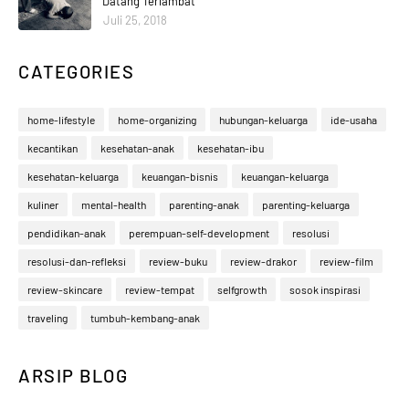
Datang Terlambat
Juli 25, 2018
CATEGORIES
home-lifestyle
home-organizing
hubungan-keluarga
ide-usaha
kecantikan
kesehatan-anak
kesehatan-ibu
kesehatan-keluarga
keuangan-bisnis
keuangan-keluarga
kuliner
mental-health
parenting-anak
parenting-keluarga
pendidikan-anak
perempuan-self-development
resolusi
resolusi-dan-refleksi
review-buku
review-drakor
review-film
review-skincare
review-tempat
selfgrowth
sosok inspirasi
traveling
tumbuh-kembang-anak
ARSIP BLOG