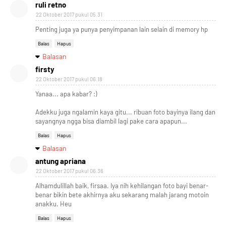
ruli retno
22 Oktober 2017 pukul 05.31
Penting juga ya punya penyimpanan lain selain di memory hp
Balas
Hapus
Balasan
firsty
22 Oktober 2017 pukul 06.18
Yanaa... apa kabar? :)
Adekku juga ngalamin kaya gitu... ribuan foto bayinya ilang dan
sayangnya ngga bisa diambil lagi pake cara apapun...
Balas
Hapus
Balasan
antung apriana
22 Oktober 2017 pukul 06.36
Alhamdulillah baik, firsaa. Iya nih kehilangan foto bayi benar-
benar bikin bete akhirnya aku sekarang malah jarang motoin
anakku. Heu
Balas
Hapus