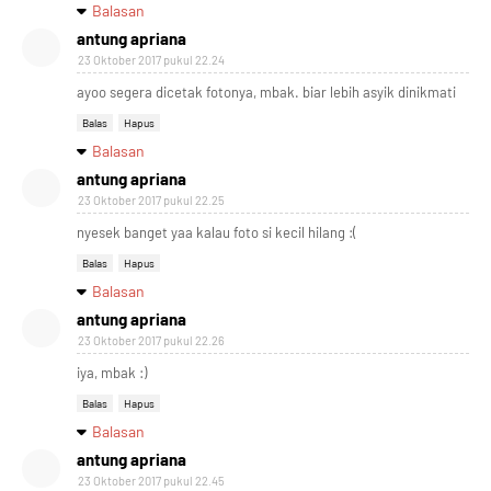
Balasan
antung apriana
23 Oktober 2017 pukul 22.24
ayoo segera dicetak fotonya, mbak. biar lebih asyik dinikmati
Balas
Hapus
Balasan
antung apriana
23 Oktober 2017 pukul 22.25
nyesek banget yaa kalau foto si kecil hilang :(
Balas
Hapus
Balasan
antung apriana
23 Oktober 2017 pukul 22.26
iya, mbak :)
Balas
Hapus
Balasan
antung apriana
23 Oktober 2017 pukul 22.45