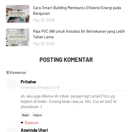
Cara Smart Building Membantu Efisiensi Energi pada
Bangunan
May 25, 2026
Pipa PVC AW untuk Instalasi Air Bertekanan yang Lebih
Tahan Lama
May 25, 2026
POSTING KOMENTAR
16 Komentar
Pritahw
21 Oktober 2017 pukul 03.19
ah, aku juga dilema nih mbak, pengen bgt cetak2 foto yg
bejibun di folder. Emang beda rasa ya, hihi. Cuz ah liat2 id
photobook :)
Balas
Hapus
Balasan
Aswinda Utari