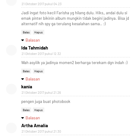
21 Oktober 2017 pukul 04.23
Jadi ingat foto kecil Farisha yg hilang dulu. Hiks_ andai dulu si
emak pinter bikinin album mungkin tidak begini jadinya. Bisa jd
alternatif nih spy ga terulang kesalahan sama.. :)
Balas
Hapus
Balasan
Ida Tahmidah
21 Oktober 2017 pukul 12.32
Wah asyiiik ya jadinya momen2 berharga terekam dgn indah :)
Balas
Hapus
Balasan
kania
21 Oktober 2017 pukul 21.26
pengen juga buat photobook
Balas
Hapus
Balasan
Artha Amalia
21 Oktober 2017 pukul 21.30