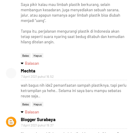
Saya pikir kalau mau limbah plastik berkurang, selain
membangun kesadaran, juga menyediakan sebuah sarana,
jalur, atau apapun namanya agar limbah plastik bisa diubah
menjadi "uang".
Tanpa itu, perjalanan mengurangi plastik di Indonesia akan
tetap seperti suara nyaring saat bedug ditabuh dan kemudian
hilang ditelan angin.
Balas
Hapus
Balasan
Mechta
7 April 2021 pukul 16.52
wah bagus nih ide2 pemanfaatan sampah plastiknya, tapi perlu
ketrampilan ya hehe.. Selama ini saya baru mampu sebatas
reuse saja..
Balas
Hapus
Balasan
Blogger Surabaya
7 April 2021 pukul 19.37