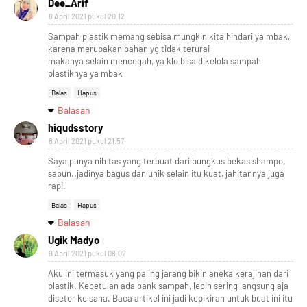
Dee_Arif
8 April 2021 pukul 20.12
Sampah plastik memang sebisa mungkin kita hindari ya mbak,
karena merupakan bahan yg tidak terurai
makanya selain mencegah, ya klo bisa dikelola sampah
plastiknya ya mbak
Balas
Hapus
Balasan
hiqudsstory
8 April 2021 pukul 21.57
Saya punya nih tas yang terbuat dari bungkus bekas shampo,
sabun..jadinya bagus dan unik selain itu kuat, jahitannya juga
rapi.
Balas
Hapus
Balasan
Ugik Madyo
9 April 2021 pukul 08.02
Aku ini termasuk yang paling jarang bikin aneka kerajinan dari
plastik. Kebetulan ada bank sampah, lebih sering langsung aja
disetor ke sana. Baca artikel ini jadi kepikiran untuk buat ini itu