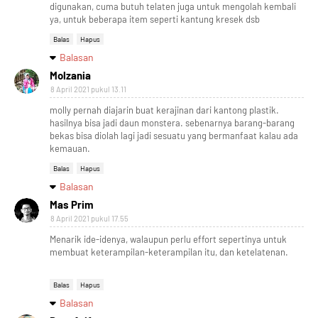
digunakan, cuma butuh telaten juga untuk mengolah kembali
ya, untuk beberapa item seperti kantung kresek dsb
Balas
Hapus
Balasan
Molzania
8 April 2021 pukul 13.11
molly pernah diajarin buat kerajinan dari kantong plastik.
hasilnya bisa jadi daun monstera. sebenarnya barang-barang
bekas bisa diolah lagi jadi sesuatu yang bermanfaat kalau ada
kemauan.
Balas
Hapus
Balasan
Mas Prim
8 April 2021 pukul 17.55
Menarik ide-idenya, walaupun perlu effort sepertinya untuk
membuat keterampilan-keterampilan itu, dan ketelatenan.
Balas
Hapus
Balasan