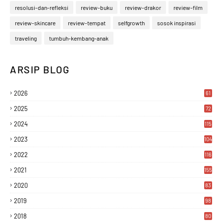
resolusi-dan-refleksi
review-buku
review-drakor
review-film
review-skincare
review-tempat
selfgrowth
sosok inspirasi
traveling
tumbuh-kembang-anak
ARSIP BLOG
2026
61
2025
72
2024
115
2023
104
2022
116
2021
155
2020
83
2019
98
2018
80