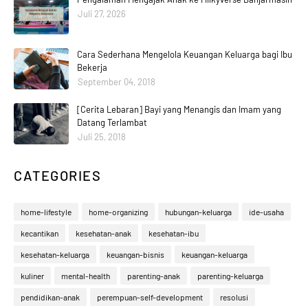
Juli 27, 2026
Cara Sederhana Mengelola Keuangan Keluarga bagi Ibu
Bekerja
September 04, 2018
[Cerita Lebaran] Bayi yang Menangis dan Imam yang
Datang Terlambat
Juli 25, 2018
CATEGORIES
home-lifestyle
home-organizing
hubungan-keluarga
ide-usaha
kecantikan
kesehatan-anak
kesehatan-ibu
kesehatan-keluarga
keuangan-bisnis
keuangan-keluarga
kuliner
mental-health
parenting-anak
parenting-keluarga
pendidikan-anak
perempuan-self-development
resolusi