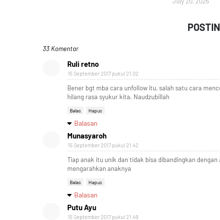
July 20, 2026
POSTI
33 Komentar
Ruli retno
15 September 2017 pukul 21.02
Bener bgt mba cara unfollow itu, salah satu cara men
hilang rasa syukur kita. Naudzubillah
Balas
Hapus
Balasan
Munasyaroh
15 September 2017 pukul 21.42
Tiap anak itu unik dan tidak bisa dibandingkan dengan 
mengarahkan anaknya
Balas
Hapus
Balasan
Putu Ayu
15 September 2017 pukul 21.49