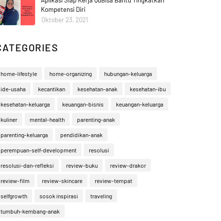
Aplikasi Siap Kerja QuBisa Bantu Tingkatkan
Kompetensi Diri
Oktober 23, 2021
CATEGORIES
home-lifestyle
home-organizing
hubungan-keluarga
ide-usaha
kecantikan
kesehatan-anak
kesehatan-ibu
kesehatan-keluarga
keuangan-bisnis
keuangan-keluarga
kuliner
mental-health
parenting-anak
parenting-keluarga
pendidikan-anak
perempuan-self-development
resolusi
resolusi-dan-refleksi
review-buku
review-drakor
review-film
review-skincare
review-tempat
selfgrowth
sosok inspirasi
traveling
tumbuh-kembang-anak