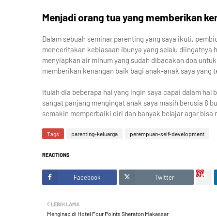
Menjadi orang tua yang memberikan ke
Dalam sebuah seminar parenting yang saya ikuti, pembic
menceritakan kebiasaan ibunya yang selalu diingatnya 
menyiapkan air minum yang sudah dibacakan doa untuk a
memberikan kenangan baik bagi anak-anak saya yang te
Itulah dia beberapa hal yang ingin saya capai dalam hal 
sangat panjang mengingat anak saya masih berusia 8 bu
semakin memperbaiki diri dan banyak belajar agar bisa 
Tags
parenting-keluarga
perempuan-self-development
REACTIONS
Facebook
Twitter
LEBIH LAMA
Menginap di Hotel Four Points Sheraton Makassar