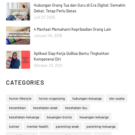
Hubungan Orang Tua dan Guru di Era Digital: Semakin
Dekat, Tetap Perlu Batas
Juli 27, 2026
4 Manfaat Memahami Kepribadian Orang Lain
Januari 04, 2018
Aplikasi Siap Kerja QuBisa Bantu Tingkatkan
Kompetensi Diri
Oktober 23, 2021
CATEGORIES
home-lifestyle
home-organizing
hubungan-keluarga
ide-usaha
kecantikan
kesehatan-anak
kesehatan-ibu
kesehatan-keluarga
keuangan-bisnis
keuangan-keluarga
kuliner
mental-health
parenting-anak
parenting-keluarga