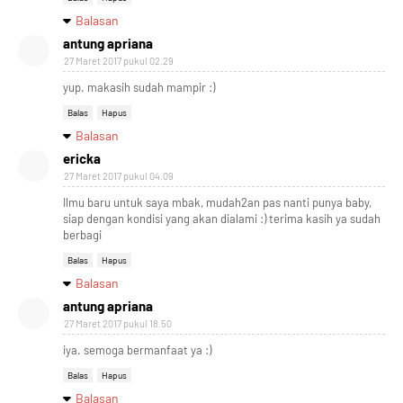
Balasan
antung apriana
27 Maret 2017 pukul 02.29
yup. makasih sudah mampir :)
Balas
Hapus
Balasan
ericka
27 Maret 2017 pukul 04.09
Ilmu baru untuk saya mbak, mudah2an pas nanti punya baby,
siap dengan kondisi yang akan dialami :) terima kasih ya sudah
berbagi
Balas
Hapus
Balasan
antung apriana
27 Maret 2017 pukul 18.50
iya. semoga bermanfaat ya :)
Balas
Hapus
Balasan