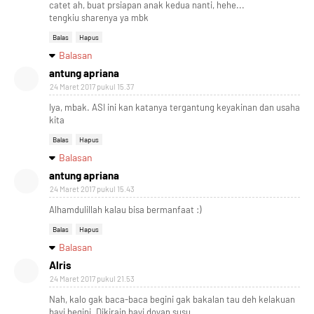
catet ah, buat prsiapan anak kedua nanti, hehe...
tengkiu sharenya ya mbk
Balas
Hapus
Balasan
antung apriana
24 Maret 2017 pukul 15.37
Iya, mbak. ASI ini kan katanya tergantung keyakinan dan usaha
kita
Balas
Hapus
Balasan
antung apriana
24 Maret 2017 pukul 15.43
Alhamdulillah kalau bisa bermanfaat :)
Balas
Hapus
Balasan
Alris
24 Maret 2017 pukul 21.53
Nah, kalo gak baca-baca begini gak bakalan tau deh kelakuan
bayi begini. Dikirain bayi doyan susu.