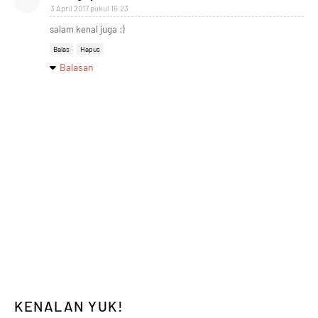
3 April 2017 pukul 16.23
salam kenal juga :)
Balas
Hapus
Balasan
KENALAN YUK!