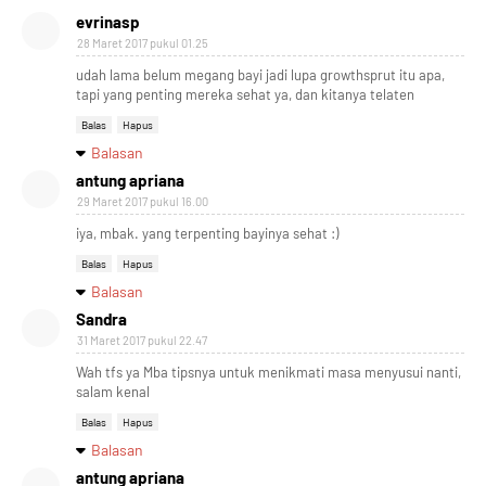
evrinasp
28 Maret 2017 pukul 01.25
udah lama belum megang bayi jadi lupa growthsprut itu apa,
tapi yang penting mereka sehat ya, dan kitanya telaten
Balas
Hapus
Balasan
antung apriana
29 Maret 2017 pukul 16.00
iya, mbak. yang terpenting bayinya sehat :)
Balas
Hapus
Balasan
Sandra
31 Maret 2017 pukul 22.47
Wah tfs ya Mba tipsnya untuk menikmati masa menyusui nanti,
salam kenal
Balas
Hapus
Balasan
antung apriana