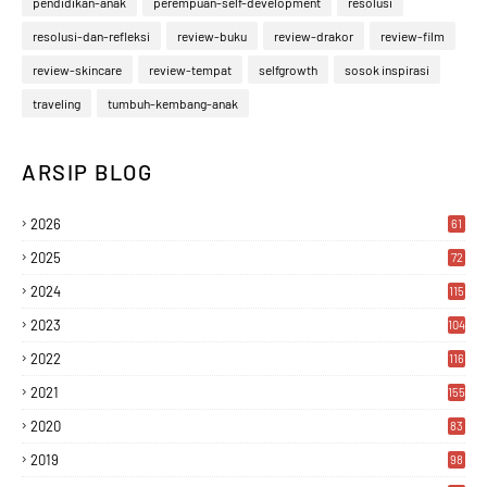
pendidikan-anak
perempuan-self-development
resolusi
resolusi-dan-refleksi
review-buku
review-drakor
review-film
review-skincare
review-tempat
selfgrowth
sosok inspirasi
traveling
tumbuh-kembang-anak
ARSIP BLOG
2026
61
2025
72
2024
115
2023
104
2022
116
2021
155
2020
83
2019
98