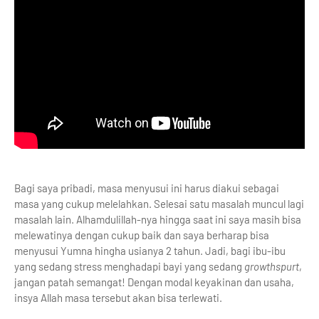
Bagi saya pribadi, masa menyusui ini harus diakui sebagai
masa yang cukup melelahkan. Selesai satu masalah muncul lagi
masalah lain. Alhamdulillah-nya hingga saat ini saya masih bisa
melewatinya dengan cukup baik dan saya berharap bisa
menyusui Yumna hingha usianya 2 tahun. Jadi, bagi ibu-ibu
yang sedang stress menghadapi bayi yang sedang
growthspurt
,
jangan patah semangat! Dengan modal keyakinan dan usaha,
insya Allah masa tersebut akan bisa terlewati.