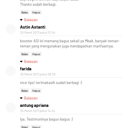
Thanks sudah berbagi.
Balas
Hapus
Balasan
Astin Astanti
25 Maret 2017 pukul 07.04
booster ASI ini memang bagus sekali ya Mbak, banyak teman-
teman yang mengunakan juga mendapatkan manfaatnya.
Balas
Hapus
Balasan
farida
25 Maret 2017 pukul 09.30
nice tips! terimakasih sudah berbagi :)
Balas
Hapus
Balasan
antung apriana
25 Maret 2017 pukul 14.24
Iya. Testimoninya bagus-bagus :)
Balas
Hapus