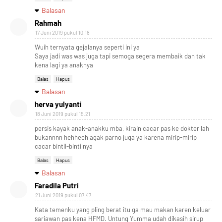
Balasan
Rahmah
17 Juni 2019 pukul 10.18
Wuih ternyata gejalanya seperti ini ya
Saya jadi was was juga tapi semoga segera membaik dan tak
kena lagi ya anaknya
Balas
Hapus
Balasan
herva yulyanti
18 Juni 2019 pukul 15.21
persis kayak anak-anakku mba, kirain cacar pas ke dokter lah
bukannnn hehheeh agak parno juga ya karena mirip-mirip
cacar bintil-bintilnya
Balas
Hapus
Balasan
Faradila Putri
21 Juni 2019 pukul 07.47
Kata temenku yang pling berat itu ga mau makan karen keluar
sariawan pas kena HFMD. Untung Yumma udah dikasih sirup