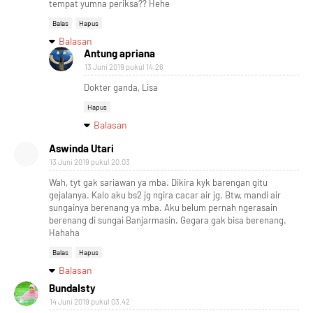
tempat yumna periksa?? Hehe
Balas
Hapus
Balasan
Antung apriana
13 Juni 2019 pukul 14.26
Dokter ganda, Lisa
Hapus
Balasan
Aswinda Utari
13 Juni 2019 pukul 20.03
Wah, tyt gak sariawan ya mba. Dikira kyk barengan gitu
gejalanya. Kalo aku bs2 jg ngira cacar air jg. Btw, mandi air
sungainya berenang ya mba. Aku belum pernah ngerasain
berenang di sungai Banjarmasin. Gegara gak bisa berenang.
Hahaha
Balas
Hapus
Balasan
BundaIsty
14 Juni 2019 pukul 03.42