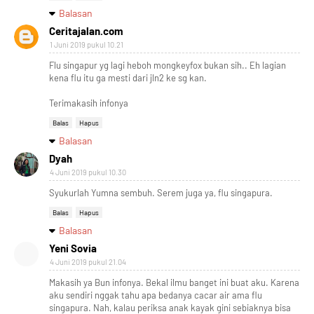
Balasan
Ceritajalan.com
1 Juni 2019 pukul 10.21
Flu singapur yg lagi heboh mongkeyfox bukan sih.. Eh lagian
kena flu itu ga mesti dari jln2 ke sg kan.
Terimakasih infonya
Balas
Hapus
Balasan
Dyah
4 Juni 2019 pukul 10.30
Syukurlah Yumna sembuh. Serem juga ya, flu singapura.
Balas
Hapus
Balasan
Yeni Sovia
4 Juni 2019 pukul 21.04
Makasih ya Bun infonya. Bekal ilmu banget ini buat aku. Karena
aku sendiri nggak tahu apa bedanya cacar air ama flu
singapura. Nah, kalau periksa anak kayak gini sebiaknya bisa