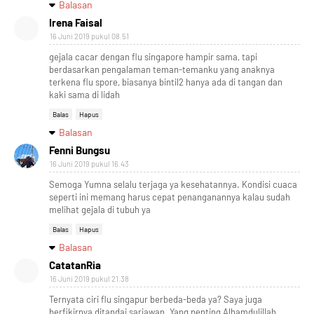
Balasan
Irena Faisal
16 Juni 2019 pukul 08.51
gejala cacar dengan flu singapore hampir sama, tapi
berdasarkan pengalaman teman-temanku yang anaknya
terkena flu spore, biasanya bintil2 hanya ada di tangan dan
kaki sama di lidah
Balas
Hapus
Balasan
Fenni Bungsu
16 Juni 2019 pukul 16.43
Semoga Yumna selalu terjaga ya kesehatannya. Kondisi cuaca
seperti ini memang harus cepat penanganannya kalau sudah
melihat gejala di tubuh ya
Balas
Hapus
Balasan
CatatanRia
16 Juni 2019 pukul 21.38
Ternyata ciri flu singapur berbeda-beda ya? Saya juga
berfikirnya ditandai sariawan. Yang penting Alhamdulillah