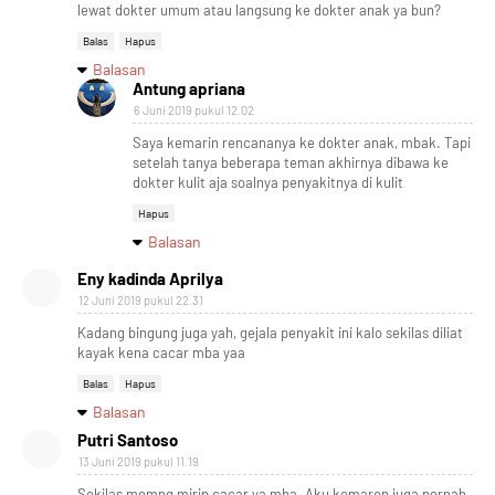
lewat dokter umum atau langsung ke dokter anak ya bun?
Balas
Hapus
Balasan
Antung apriana
6 Juni 2019 pukul 12.02
Saya kemarin rencananya ke dokter anak, mbak. Tapi
setelah tanya beberapa teman akhirnya dibawa ke
dokter kulit aja soalnya penyakitnya di kulit
Hapus
Balasan
Eny kadinda Aprilya
12 Juni 2019 pukul 22.31
Kadang bingung juga yah, gejala penyakit ini kalo sekilas diliat
kayak kena cacar mba yaa
Balas
Hapus
Balasan
Putri Santoso
13 Juni 2019 pukul 11.19
Sekilas memng mirip cacar ya mba. Aku kemaren juga pernah