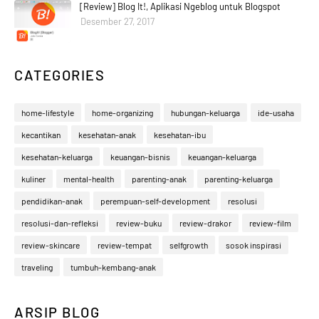
[Review] Blog It!, Aplikasi Ngeblog untuk Blogspot
Desember 27, 2017
CATEGORIES
home-lifestyle
home-organizing
hubungan-keluarga
ide-usaha
kecantikan
kesehatan-anak
kesehatan-ibu
kesehatan-keluarga
keuangan-bisnis
keuangan-keluarga
kuliner
mental-health
parenting-anak
parenting-keluarga
pendidikan-anak
perempuan-self-development
resolusi
resolusi-dan-refleksi
review-buku
review-drakor
review-film
review-skincare
review-tempat
selfgrowth
sosok inspirasi
traveling
tumbuh-kembang-anak
ARSIP BLOG