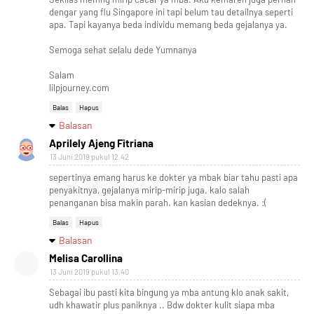
dengar yang flu Singapore ini tapi belum tau detailnya seperti
apa. Tapi kayanya beda individu memang beda gejalanya ya.
Semoga sehat selalu dede Yumnanya
Salam
lilpjourney.com
Balas
Hapus
Balasan
Aprilely Ajeng Fitriana
13 Juni 2019 pukul 12.42
sepertinya emang harus ke dokter ya mbak biar tahu pasti apa
penyakitnya, gejalanya mirip-mirip juga. kalo salah
penanganan bisa makin parah. kan kasian dedeknya. :(
Balas
Hapus
Balasan
Melisa Carollina
13 Juni 2019 pukul 13.40
Sebagai ibu pasti kita bingung ya mba antung klo anak sakit,
udh khawatir plus paniknya .. Bdw dokter kulit siapa mba