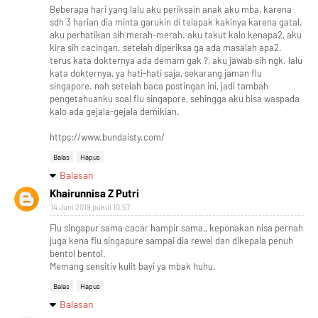
Beberapa hari yang lalu aku periksain anak aku mba, karena
sdh 3 harian dia minta garukin di telapak kakinya karena gatal,
aku perhatikan sih merah-merah. aku takut kalo kenapa2, aku
kira sih cacingan. setelah diperiksa ga ada masalah apa2.
terus kata dokternya ada demam gak ?, aku jawab sih ngk. lalu
kata dokternya, ya hati-hati saja, sekarang jaman flu
singapore. nah setelah baca postingan ini, jadi tambah
pengetahuanku soal flu singapore, sehingga aku bisa waspada
kalo ada gejala-gejala demikian.
https://www.bundaisty.com/
Balas
Hapus
Balasan
Khairunnisa Z Putri
14 Juni 2019 pukul 10.57
Flu singapur sama cacar hampir sama,, keponakan nisa pernah
juga kena flu singapure sampai dia rewel dan dikepala penuh
bentol bentol.
Memang sensitiv kulit bayi ya mbak huhu.
Balas
Hapus
Balasan