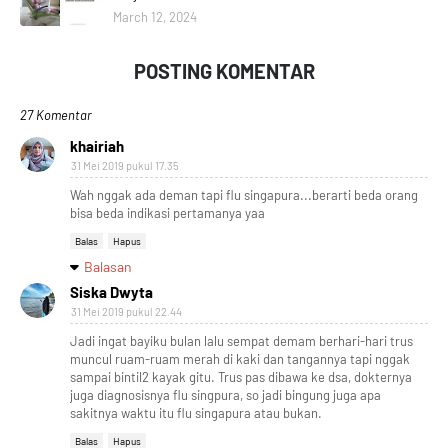
March 12, 2024
POSTING KOMENTAR
27 Komentar
khairiah
31 Mei 2019 pukul 17.35
Wah nggak ada deman tapi flu singapura...berarti beda orang
bisa beda indikasi pertamanya yaa
Balas
Hapus
Balasan
Siska Dwyta
31 Mei 2019 pukul 22.44
Jadi ingat bayiku bulan lalu sempat demam berhari-hari trus
muncul ruam-ruam merah di kaki dan tangannya tapi nggak
sampai bintil2 kayak gitu. Trus pas dibawa ke dsa, dokternya
juga diagnosisnya flu singpura, so jadi bingung juga apa
sakitnya waktu itu flu singapura atau bukan.
Balas
Hapus