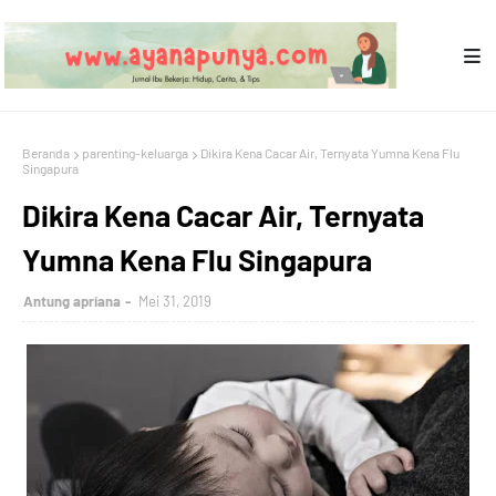
Beranda
parenting-keluarga
Dikira Kena Cacar Air, Ternyata Yumna Kena Flu
Singapura
Dikira Kena Cacar Air, Ternyata
Yumna Kena Flu Singapura
Antung apriana
Mei 31, 2019