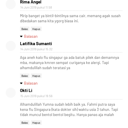
Rima Angel
14 Juni 2019 pukul 11.58
Mirip banget ya bintil-bintilnya sama cair, memang agak susah
dibedakan sama kita ygorg biasa ini.
Balas
Hapus
Balasan
Latifika Sumanti
14 Juni 2019 pukul 15.32
Aga aneh kalo flu singapur ga ada batuk pilek dan demamnya
mba, makanya kmren sempat curiganya ke alergi. Tapi
alhamdulillah sudah teratasi ya
Balas
Hapus
Balasan
Okti Li
15 Juni 2019 pukul 19.56
Alhamdulillah Yumna sudah lebih baik ya. Fahmi putra saya
kena flu Singapura (kata dokter sih) waktu usia 3 tahun. Tapi
tidak muncul bentol bentol begitu. Hanya panas aja malah
Balas
Hapus