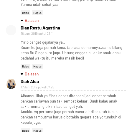
Yumna udah sehat yaa
Balas
Hapus
Balasan
Dian Restu Agustina
16 Juni 2019 pukul 23.11
Mirip banget gejalanya ya..
Suamiku juga pernah kena, tapi ada demamnya..dan dibilang
kena flu Singapura juga. Untung enggak nular ke anak-anak
padahal waktu itu mereka masih kecil
Balas
Hapus
Balasan
Diah Alsa
17 Juni 2019 pukul 07.25
Alhamdulillah ya Mbak cepat ditangani jadi cepat sembuh
bahkan sariawan pun tak sempat keluar. Duuh kalau anak
sakit memang bikin risau banget yah.
Anakku yg pertama juga pernah cacar air di seluruh tubuh
bahkan rambutnya harus dibotakin gegara ada yg tumbuh di
kepala juga.
Balas
Hapus