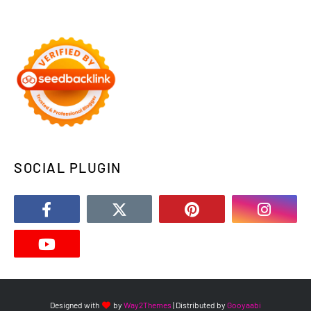
SOCIAL PLUGIN
Designed with
by
Way2Themes
| Distributed by
Gooyaabi